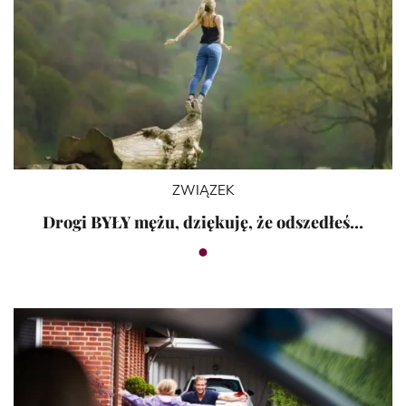
ZWIĄZEK
Drogi BYŁY mężu, dziękuję, że odszedłeś…