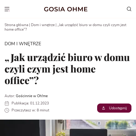
Go
to
Show menu
content
Strona główna
|
Dom i wnętrze
|
„Jak urządzić biuro w domu czyli czym jest
home office”?
DOM I WNĘTRZE
„Jak urządzić biuro w domu
czyli czym jest home
office”?
Autor:
Gościnnie w Oh!me
Publikacja: 01.12.2023
Udostępnij
Przeczytasz w: 8 minut