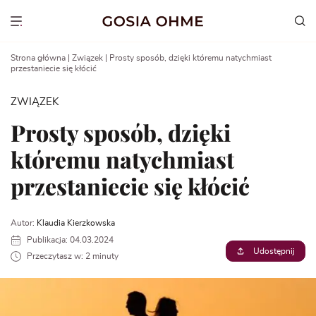
Go
to
Show menu
content
Strona główna
|
Związek
|
Prosty sposób, dzięki któremu natychmiast
przestaniecie się kłócić
ZWIĄZEK
Prosty sposób, dzięki
któremu natychmiast
przestaniecie się kłócić
Autor:
Klaudia Kierzkowska
Publikacja: 04.03.2024
Udostępnij
Przeczytasz w: 2 minuty