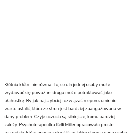
Kłótnia kłótni nie równa. To, co dla jednej osoby może
wydawać się poważne, druga może potraktować jako
błahostkę. By jak najszybciej rozwiązać nieporozumienie,
warto ustalić, która ze stron jest bardziej zaangażowana w
dany problem. Czyje uczucia są silniejsze, komu bardziej
zależy. Psychoterapeutka Kelli Miller opracowała proste
narzędzie, które pomaga określić, w jakim stopniu dana osoba