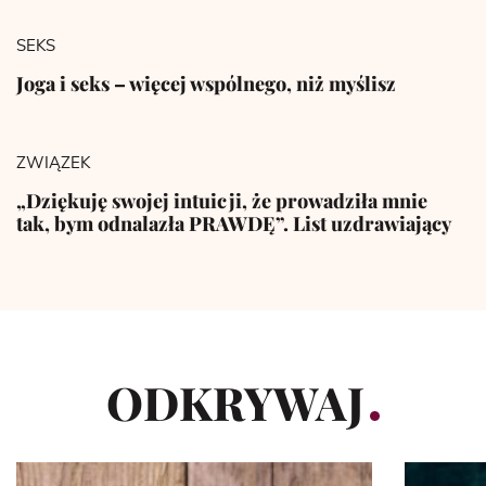
SEKS
Joga i seks – więcej wspólnego, niż myślisz
ZWIĄZEK
„Dziękuję swojej intuicji, że prowadziła mnie
tak, bym odnalazła PRAWDĘ”. List uzdrawiający
ODKRYWAJ