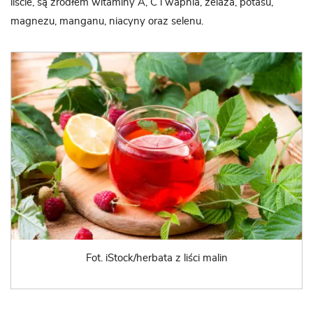
liście, są źródłem witaminy A, C i wapnia, żelaza, potasu,
magnezu, manganu, niacyny oraz selenu.
Fot. iStock/herbata z liści malin