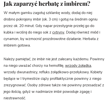
Jak zaparzyć herbatę z imbirem?
W małym garnku zagotuj szklankę wody, dodaj do niej
drobno pokrojony imbir (ok. 3 cm) i gotuj na średnim ogniu
przez ok. 20 minut. Gdy napar przestygnie przelej go do
kubka i wciśnij do niego sok z
cytryny
. Dodaj również miód i
cynamon, by wzmocnić prozdrowotne działanie. Herbata z
imbirem gotowa.
Należy pamiętać, że imbir nie jest zalecany każdemu. Powinny
na niego uważać chorzy na hemofilię,
wrzody żołądka
,
wrzody dwunastnicy, refluks żołądkowo-przełykowy. Kobiety
będące w I trymestrze ciąży profilaktycznie powinny z niego
zrezygnować. Osoby zdrowe także nie powinny przesadzać z
jego ilością, gdyż w nadmiarze imbir powoduje zgagę i
niestrawność.