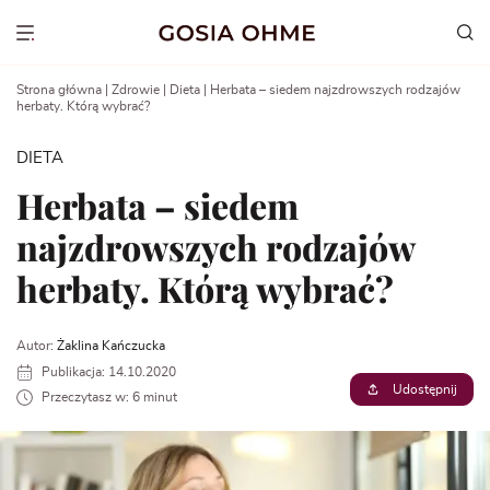
Go
to
Show menu
content
Strona główna
|
Zdrowie
|
Dieta
|
Herbata – siedem najzdrowszych rodzajów
herbaty. Którą wybrać?
DIETA
Herbata – siedem
najzdrowszych rodzajów
herbaty. Którą wybrać?
Autor:
Żaklina Kańczucka
Publikacja: 14.10.2020
Udostępnij
Przeczytasz w: 6 minut