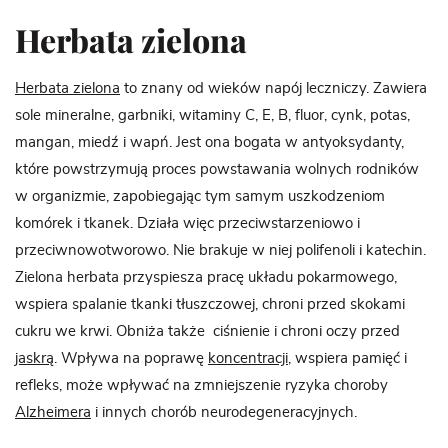
Herbata zielona
Herbata zielona
to znany od wieków napój leczniczy. Zawiera
sole mineralne, garbniki, witaminy C, E, B, fluor, cynk, potas,
mangan, miedź i wapń. Jest ona bogata w antyoksydanty,
które powstrzymują proces powstawania wolnych rodników
w organizmie, zapobiegając tym samym uszkodzeniom
komórek i tkanek. Działa więc przeciwstarzeniowo i
przeciwnowotworowo. Nie brakuje w niej polifenoli i katechin.
Zielona herbata przyspiesza pracę układu pokarmowego,
wspiera spalanie tkanki tłuszczowej, chroni przed skokami
cukru we krwi. Obniża także ciśnienie i chroni oczy przed
jaskrą
. Wpływa na poprawę
koncentracji
, wspiera pamięć i
refleks, może wpływać na zmniejszenie ryzyka choroby
Alzheimera
i innych chorób neurodegeneracyjnych.