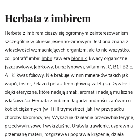
Herbata z imbirem
Herbata z imbirem cieszy się ogromnym zainteresowaniem
szczególnie w okresie jesienno-zimowym. Jest ona znana z
właściwości wzmacniających organizm, ale to nie wszystko,
co „potrafi” imbir.
Imbir
zawiera
błonnik
, kwasy organiczne
(szczawiowy, jabłkowy, bursztynowy), witaminy: C, B1 i B2,E,
A i K, kwas foliowy. Nie brakuje w nim minerałów takich jak
wapń, fosfor, żelazo i potas. Jego główną zaletą są żywice i
olejki eteryczne, które nadają smak, aromat i nadają mu liczne
właściwości. Herbata z imbirem łagodzi nudności zarówno u
kobiet ciężarnych (w II i III trymestrze), jak i w przypadku
choroby lokomocyjnej. Wykazuje działanie przeciwbakteryjne,
przeciwwirusowe i wykrztuśne. Ułatwia trawienie, usprawnia
przemianę materii, rozgrzewa i poprawia krążenie, działa