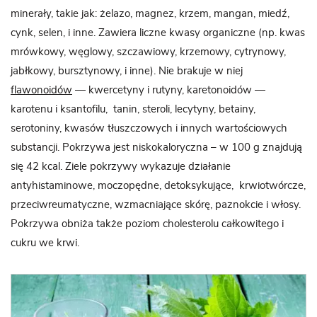
minerały, takie jak: żelazo, magnez, krzem, mangan, miedź,
cynk, selen, i inne. Zawiera liczne kwasy organiczne (np. kwas
mrówkowy, węglowy, szczawiowy, krzemowy, cytrynowy,
jabłkowy, bursztynowy, i inne). Nie brakuje w niej
flawonoidów
— kwercetyny i rutyny, karetonoidów —
karotenu i ksantofilu, tanin, steroli, lecytyny, betainy,
serotoniny, kwasów tłuszczowych i innych wartościowych
substancji. Pokrzywa jest niskokaloryczna – w 100 g znajdują
się 42 kcal. Ziele pokrzywy wykazuje działanie
antyhistaminowe, moczopędne, detoksykujące, krwiotwórcze,
przeciwreumatyczne, wzmacniające skórę, paznokcie i włosy.
Pokrzywa obniża także poziom cholesterolu całkowitego i
cukru we krwi.