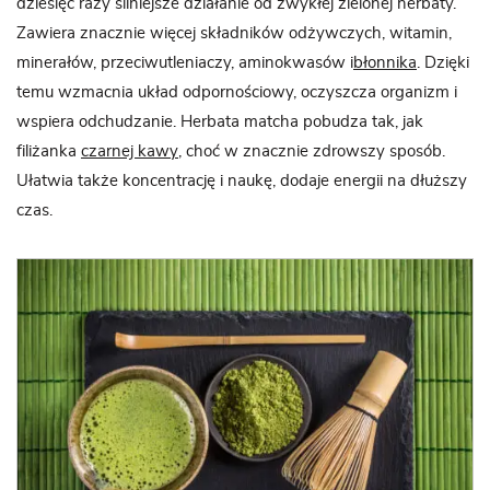
dziesięć razy silniejsze działanie od zwykłej zielonej herbaty.
Zawiera znacznie więcej składników odżywczych, witamin,
minerałów, przeciwutleniaczy, aminokwasów i
błonnika
. Dzięki
temu wzmacnia układ odpornościowy, oczyszcza organizm i
wspiera odchudzanie. Herbata matcha pobudza tak, jak
filiżanka
czarnej kawy
, choć w znacznie zdrowszy sposób.
Ułatwia także koncentrację i naukę, dodaje energii na dłuższy
czas.