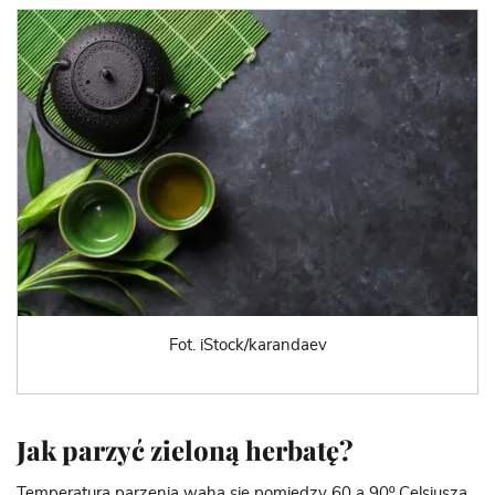
Fot. iStock/karandaev
Jak parzyć zieloną herbatę?
Temperatura parzenia waha się pomiędzy 60 a 90º Celsjusza,