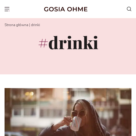
Go
to
Show menu
content
Strona główna
|
drinki
drinki