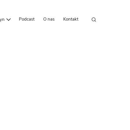
Przejdź do treści
Podcast
O nas
Kontakt
zyn