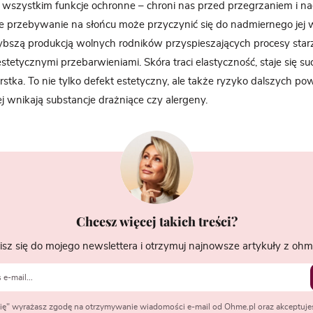
wszystkim funkcje ochronne – chroni nas przed przegrzaniem i na
e przebywanie na słońcu może przyczynić się do nadmiernego jej 
ybszą produkcją wolnych rodników przyspieszających procesy star
stetycznymi przebarwieniami. Skóra traci elastyczność, staje się su
rstka. To nie tylko defekt estetyczny, ale także ryzyko dalszych po
ej wnikają substancje drażniące czy alergeny.
Chcesz więcej takich treści?
isz się do mojego newslettera i otrzymuj najnowsze artykuły z ohme
 się" wyrażasz zgodę na otrzymywanie wiadomości e-mail od Ohme.pl oraz akceptuje