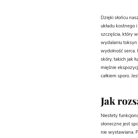
Dzięki słońcu na
układu kostnego 
szczęścia, który 
wydalaniu toksyn 
wydolność serca.
skóry, takich jak ł
mięśnie ekspozycja
całkiem sporo. Je
Jak rozs
Niestety funkcjo
słoneczne jest sp
nie wystawiana. 