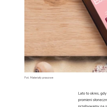
Fot. Materiały prasowe
Lato to okres, gd
promieni słoneczny
przebywamy na sł