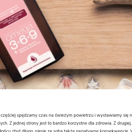
y częściej spędzamy czas na świeżym powietrzu i wystawiamy się n
ch. Z jednej strony jest to bardzo korzystne dla zdrowia. Z drugiej,
ońcu zbyt długo, niesie ze sobą także negatywne konsekwencje. 