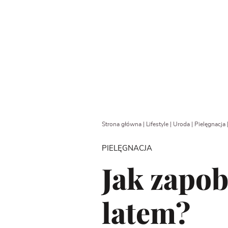
Strona główna
|
Lifestyle
|
Uroda
|
Pielęgnacja
PIELĘGNACJA
Jak zapob
latem?