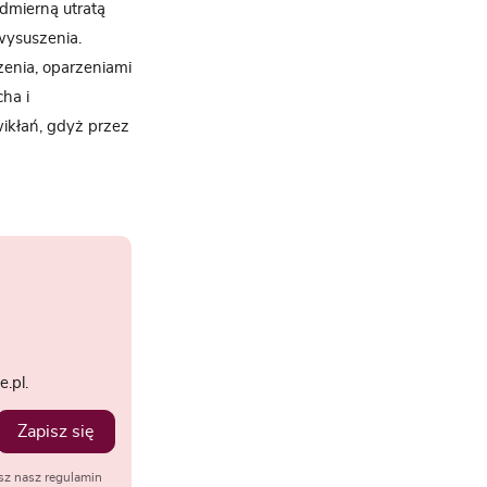
dmierną utratą
wysuszenia.
zenia, oparzeniami
cha i
wikłań, gdyż przez
.pl.
Zapisz się
sz nasz regulamin