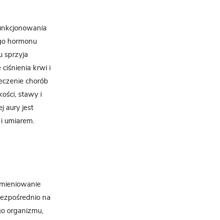
funkcjonowania
ego hormonu
u sprzyja
ciśnienia krwi i
eczenie chorób
kości, stawy i
j aury jest
 i umiarem.
omieniowanie
bezpośrednio na
go organizmu,