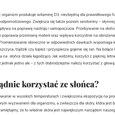
sz organizm produkuje witaminę D3, niezbędną dla prawidłowego 
i odpornościowego. Zwiększa się także poziom serotoniny – słynn
wpływa na poprawę nastroju i samopoczucia. Przebywanie na słońc
i poprawia przemianę materii oraz wpływa korzystnie na obniżenie 
 Promieniowanie słoneczne w odpowiednich dawkach wspomaga l
uszczyca, trądzik czy łupież i przyspiesza gojenie się ran. Na bolące 
 na słońce działa łagodząco. Jak widzimy, korzyści z pięknej, letnie
st jednak jedno ale – z tych dobrodziejstw należy korzystać z głową
ądnie korzystać ze
słońca
?
nowanie w wysokich temperaturach i zwiększona ekspozycja na pr
orym wyzwaniem dla organizmu, a zwłaszcza dla skóry, która jest 
Pamiętajmy, że to właśnie skóra jest największym narządem nasze