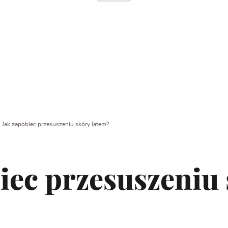
|
Jak zapobiec przesuszeniu skóry latem?
iec przesuszeniu