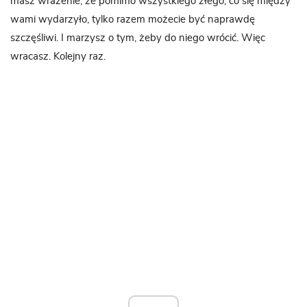
masz wrażenie, że pomimo wszystkiego złego, co się między
wami wydarzyło, tylko razem możecie być naprawdę
szczęśliwi. I marzysz o tym, żeby do niego wrócić. Więc
wracasz. Kolejny raz.