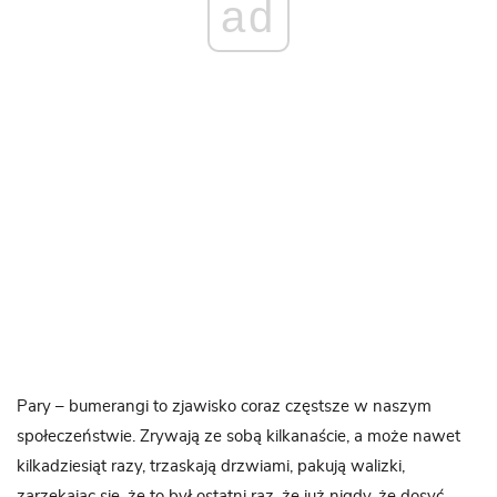
ad
Pary – bumerangi to zjawisko coraz częstsze w naszym
społeczeństwie. Zrywają ze sobą kilkanaście, a może nawet
kilkadziesiąt razy, trzaskają drzwiami, pakują walizki,
zarzekając się, że to był ostatni raz, że już nigdy, że dosyć