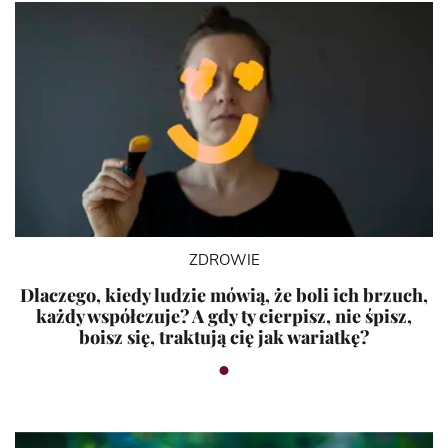
ZDROWIE
Dlaczego, kiedy ludzie mówią, że boli ich brzuch,
każdy współczuje? A gdy ty cierpisz, nie śpisz,
boisz się, traktują cię jak wariatkę?