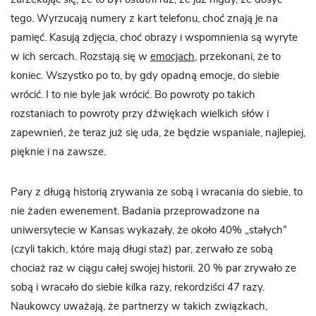
tego. Wyrzucają numery z kart telefonu, choć znają je na
pamięć. Kasują zdjęcia, choć obrazy i wspomnienia są wyryte
w ich sercach. Rozstają się w
emocjach
, przekonani, że to
koniec. Wszystko po to, by gdy opadną emocje, do siebie
wrócić. I to nie byle jak wrócić. Bo powroty po takich
rozstaniach to powroty przy dźwiękach wielkich słów i
zapewnień, że teraz już się uda, że będzie wspaniale, najlepiej,
pięknie i na zawsze.
Pary z długą historią zrywania ze sobą i wracania do siebie, to
nie żaden ewenement. Badania przeprowadzone na
uniwersytecie w Kansas wykazały, że około 40% „stałych”
(czyli takich, które mają długi staż) par, zerwało ze sobą
chociaż raz w ciągu całej swojej historii. 20 % par zrywało ze
sobą i wracało do siebie kilka razy, rekordziści 47 razy.
Naukowcy uważają, że partnerzy w takich związkach,