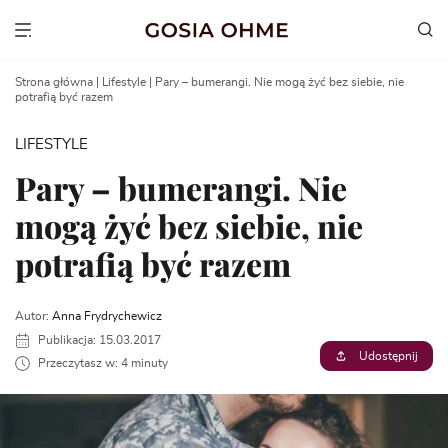
Go
to
Show menu
content
Strona główna
|
Lifestyle
|
Pary – bumerangi. Nie mogą żyć bez siebie, nie
potrafią być razem
LIFESTYLE
Pary – bumerangi. Nie
mogą żyć bez siebie, nie
potrafią być razem
Autor:
Anna Frydrychewicz
Publikacja: 15.03.2017
Udostępnij
Przeczytasz w: 4 minuty