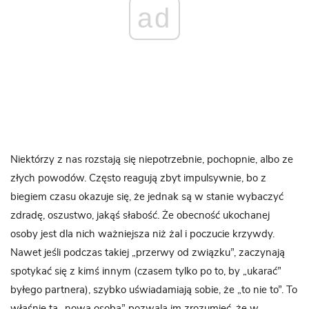
ad
Niektórzy z nas rozstają się niepotrzebnie, pochopnie, albo ze
złych powodów. Często reagują zbyt impulsywnie, bo z
biegiem czasu okazuje się, że jednak są w stanie wybaczyć
zdradę, oszustwo, jakąś słabość. Że obecność ukochanej
osoby jest dla nich ważniejsza niż żal i poczucie krzywdy.
Nawet jeśli podczas takiej „przerwy od związku”, zaczynają
spotykać się z kimś innym (czasem tylko po to, by „ukarać”
byłego partnera), szybko uświadamiają sobie, że „to nie to”. To
właśnie ta „nowa osoba” pozwala im zrozumieć, że w