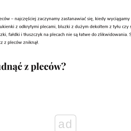
leców – najczęściej zaczynamy zastanawiać się, kiedy wyciągam
Sukienki z odkrytymi plecami, bluzki z dużym dekoltem z tyłu czy s
i, fałdki i tłuszczyk na plecach nie są łatwe do zlikwidowania.
cz z pleców zniknął.
udnąć z pleców?
ad