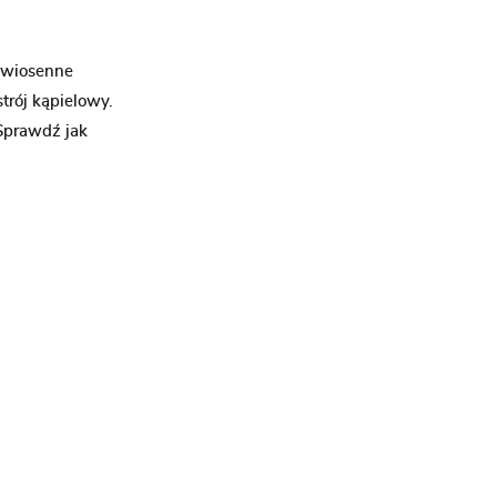
y wiosenne
trój kąpielowy.
 Sprawdź jak