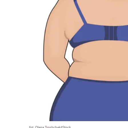
fot. Olena Troshchak/iStock