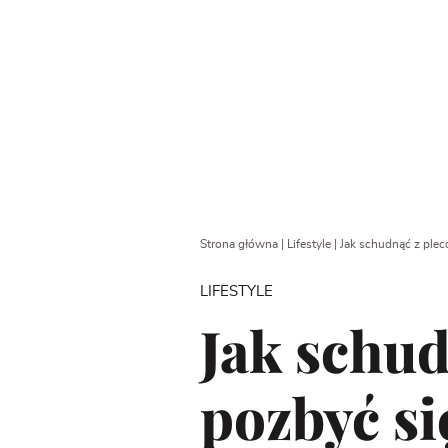
Strona główna
|
Lifestyle
|
Jak schudnąć z plec
LIFESTYLE
Jak schud
pozbyć si