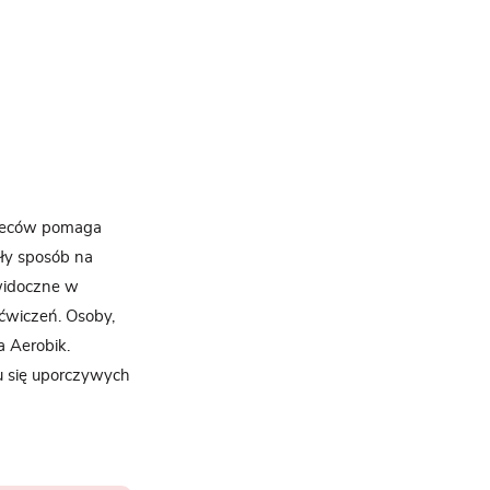
 pleców pomaga
ły sposób na
 widoczne w
ćwiczeń. Osoby,
a Aerobik.
u się uporczywych