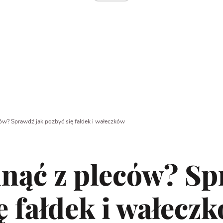
ów? Sprawdź jak pozbyć się fałdek i wałeczków
nąć z pleców? Sp
ę fałdek i wałecz