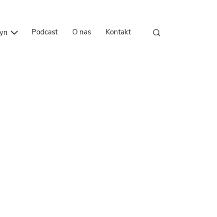
Przejdź do treści
Podcast
O nas
Kontakt
zyn