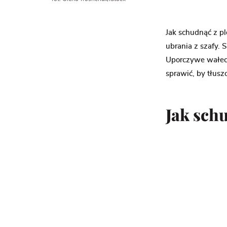
Jak schudnąć z p
ubrania z szafy. 
Uporczywe wałeczk
sprawić, by tłusz
Jak sch