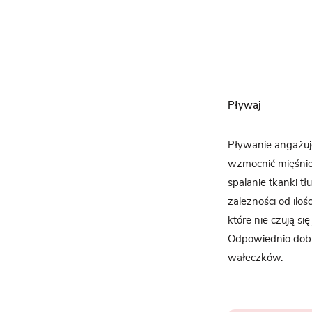
Pływaj
Pływanie angażuje
wzmocnić mięśnie 
spalanie tkanki t
zależności od ilo
które nie czują s
Odpowiednio dobr
wałeczków.