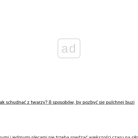
ad
Jak schudnąć z twarzy? 8 sposobów, by pozbyć się pulchnej buzi
dnymi i jędrnymi plecami nie trzeba spędzać większości czasu na si