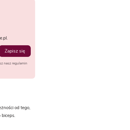
.pl.
Zapisz się
sz nasz regulamin
żności od tego,
biceps.