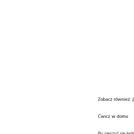
Zobacz również
:
Ćwicz w domu
By cieszyć się ła