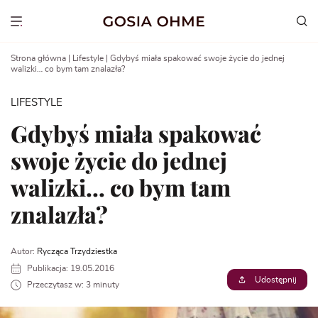
Go
to
Show menu
content
Strona główna
|
Lifestyle
|
Gdybyś miała spakować swoje życie do jednej
walizki… co bym tam znalazła?
LIFESTYLE
Gdybyś miała spakować
swoje życie do jednej
walizki… co bym tam
znalazła?
Autor:
Rycząca Trzydziestka
Publikacja: 19.05.2016
Udostępnij
Przeczytasz w: 3 minuty