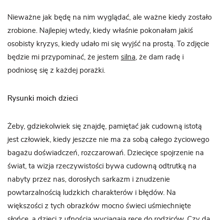
Nieważne jak będę na nim wyglądać, ale ważne kiedy zostało
zrobione. Najlepiej wtedy, kiedy właśnie pokonałam jakiś
osobisty kryzys, kiedy udało mi się wyjść na prostą. To zdjęcie
będzie mi przypominać, że jestem
silna
, że dam radę i
podniosę się z każdej porażki.
Rysunki moich dzieci
Żeby, gdziekolwiek się znajdę, pamiętać jak cudowną istotą
jest człowiek, kiedy jeszcze nie ma za sobą całego życiowego
bagażu doświadczeń, rozczarowań. Dziecięce spojrzenie na
świat, ta wizja rzeczywistości bywa cudowną odtrutką na
nabyty przez nas, dorosłych sarkazm i znudzenie
powtarzalnością ludzkich charakterów i błędów. Na
większości z tych obrazków mocno świeci uśmiechnięte
słońce, a dzieci z ufnością wyciągają ręce do rodziców. Czy da