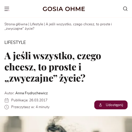
Go
to
Show menu
content
Strona główna
|
Lifestyle
|
A jeśli wszystko, czego chcesz, to proste i
„zwyczajne” życie?
LIFESTYLE
A jeśli wszystko, czego
chcesz, to proste i
„zwyczajne” życie?
Autor:
Anna Frydrychewicz
Publikacja: 26.03.2017
Udostępnij
Przeczytasz w: 4 minuty