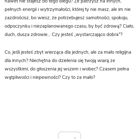
nawet nie stajesz do tego biegu? Że patrzysz na innych,
pełnych energii i wytrzymałości, której ty nie masz, ale im nie
zazdrościsz, bo wiesz, że potrzebujesz samotności, spokoju,
odpoczynku i niezaplanowanego czasu, by być zdrową? Ciało,
duch, dusza zdrowie… Czy jesteś „wystarczająco dobra”?
Co, jeśli jesteś zbyt wierząca dla jednych, ale za mało religijna
dla innych? Niechętna do dzielenia się twoją wiarą ze
wszystkimi, do głoszenia jej wszem i wobec? Czasem pełna
wątpliwości i niepewności? Czy to za mało?