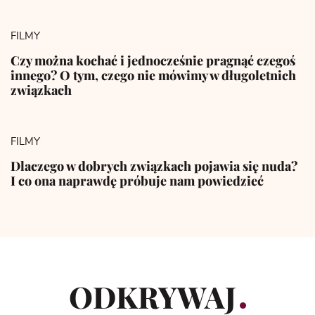
FILMY
Czy można kochać i jednocześnie pragnąć czegoś
innego? O tym, czego nie mówimy w długoletnich
związkach
FILMY
Dlaczego w dobrych związkach pojawia się nuda?
I co ona naprawdę próbuje nam powiedzieć
ODKRYWAJ