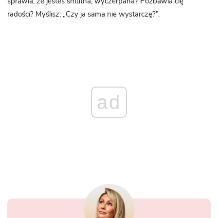
sprawia, że jesteś smutna, wyczerpana? Pozbawia cię
radości? Myślisz; „Czy ja sama nie wystarczę?”.
ad