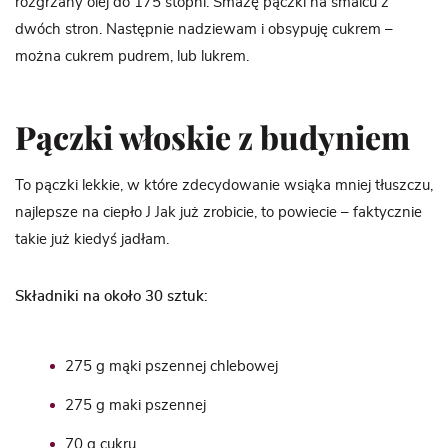
rozgrzany olej do 175 stopni. Smażę pączki na smalcu z
dwóch stron. Następnie nadziewam i obsypuję cukrem –
można cukrem pudrem, lub lukrem.
Pączki włoskie z budyniem
To pączki lekkie, w które zdecydowanie wsiąka mniej tłuszczu,
najlepsze na ciepło J Jak już zrobicie, to powiecie – faktycznie
takie już kiedyś jadłam.
Składniki na około 30 sztuk:
275 g mąki pszennej chlebowej
275 g maki pszennej
70 g cukru