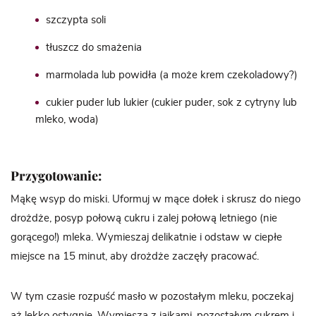
szczypta soli
tłuszcz do smażenia
marmolada lub powidła (a może krem czekoladowy?)
cukier puder lub lukier (cukier puder, sok z cytryny lub
mleko, woda)
Przygotowanie:
Mąkę wsyp do miski. Uformuj w mące dołek i skrusz do niego
drożdże, posyp połową cukru i zalej połową letniego (nie
gorącego!) mleka. Wymieszaj delikatnie i odstaw w ciepłe
miejsce na 15 minut, aby drożdże zaczęły pracować.
W tym czasie rozpuść masło w pozostałym mleku, poczekaj
aż lekko ostygnie. Wymiesza z jajkami, pozostałym cukrem i