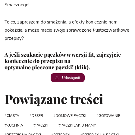
Smacznego!
To co, zapraszam do smażenia, a efekty koniecznie nam
pokażcie, a może macie swoje sprawdzone tłustoczwartkowe
przepisy?
A jeśli szukacie pączków w wersji fit, zajrzyjcie
koniecznie do przepisu na
optymalne pieczone pączki! (klik).
Udostępnij
Powiązane treści
CIASTA
DESER
DOMOWE PĄCZKI
GOTOWANIE
KUCHNIA
PĄCZKI
PĄCZKI JAK U MAMY
PRZEPIS NA PĄCZKI
PRZEPISY
PRZEPISY NA PĄCZKI