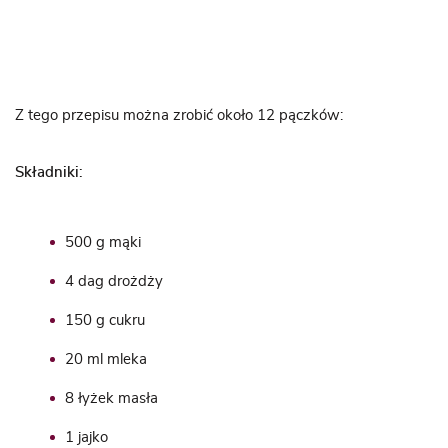
Z tego przepisu można zrobić około 12 pączków:
Składniki:
500 g mąki
4 dag drożdży
150 g cukru
20 ml mleka
8 łyżek masła
1 jajko