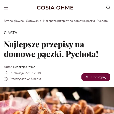
Go
to
Show menu
content
Strona główna
|
Gotowanie
|
Najlepsze przepisy na domowe pączki. Pychota!
CIASTA
Najlepsze przepisy na
domowe pączki. Pychota!
Autor:
Redakcja Oh!me
Publikacja: 27.02.2019
Udostępnij
Przeczytasz w: 5 minut