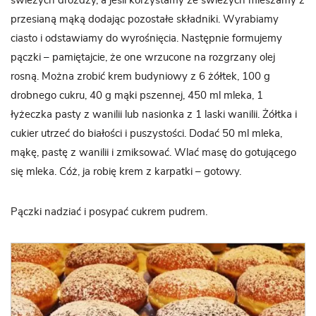
świeżych drożdży, a jeśli korzystamy ze świeżych mieszamy z
przesianą mąką dodając pozostałe składniki. Wyrabiamy
ciasto i odstawiamy do wyrośnięcia. Następnie formujemy
pączki – pamiętajcie, że one wrzucone na rozgrzany olej
rosną. Można zrobić krem budyniowy z 6 żółtek, 100 g
drobnego cukru, 40 g mąki pszennej, 450 ml mleka, 1
łyżeczka pasty z wanilii lub nasionka z 1 laski wanilii. Żółtka i
cukier utrzeć do białości i puszystości. Dodać 50 ml mleka,
mąkę, pastę z wanilii i zmiksować. Wlać masę do gotującego
się mleka. Cóż, ja robię krem z karpatki – gotowy.
Pączki nadziać i posypać cukrem pudrem.