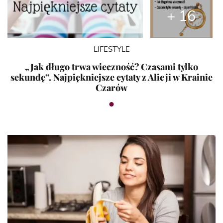
+ 16
LIFESTYLE
„Jak długo trwa wieczność? Czasami tylko
sekundę”. Najpiękniejsze cytaty z Alicji w Krainie
Czarów