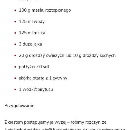
100 g masła, roztopionego
125 ml wody
125 ml mleka
3 duże jajka
20 g drożdży świeżych lub 10 g drożdży suchych
pół łyżeczki soli
skórka otarta z 1 cytryny
1 wódki/spirytusu
Przygotowanie:
Z ciastem postępujemy ja wyżej – robimy rozczyn ze