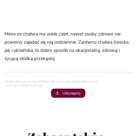
Mimo że chałwa ma wiele zalet, nawet osoby zdrowe nie
powinny zajadać się nią codziennie. Zarówno chałwa turecka
jak i ukraińska, to dobry sposób na okazjonalną, zdrową i
sycącą słodką przekąskę.
źródło:
dietetycy.org.pl,
biogo.pl,
www.poradnikzdrowie.pl ,
www.przyslijprzepis.pl
Udostępnij