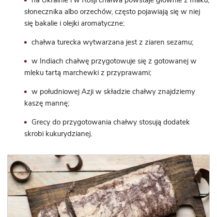
na Ukrainie i w Rosji chałwa powstaje głównie z
maku
,
słonecznika albo orzechów, często pojawiają się w niej
się bakalie i olejki aromatyczne;
chałwa turecka wytwarzana jest z ziaren sezamu;
w Indiach chałwę przygotowuje się z gotowanej w
mleku tartą marchewki z przyprawami;
w południowej Azji w składzie chałwy znajdziemy
kaszę mannę;
Grecy do przygotowania chałwy stosują dodatek
skrobi kukurydzianej.