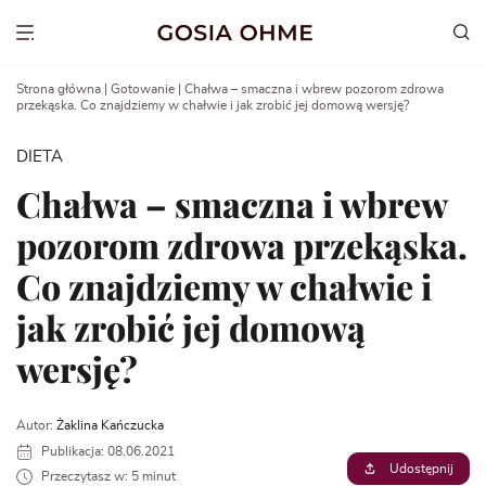
Go
to
Show menu
content
Strona główna
|
Gotowanie
|
Chałwa – smaczna i wbrew pozorom zdrowa
przekąska. Co znajdziemy w chałwie i jak zrobić jej domową wersję?
DIETA
Chałwa – smaczna i wbrew
pozorom zdrowa przekąska.
Co znajdziemy w chałwie i
jak zrobić jej domową
wersję?
Autor:
Żaklina Kańczucka
Publikacja: 08.06.2021
Udostępnij
Przeczytasz w: 5 minut