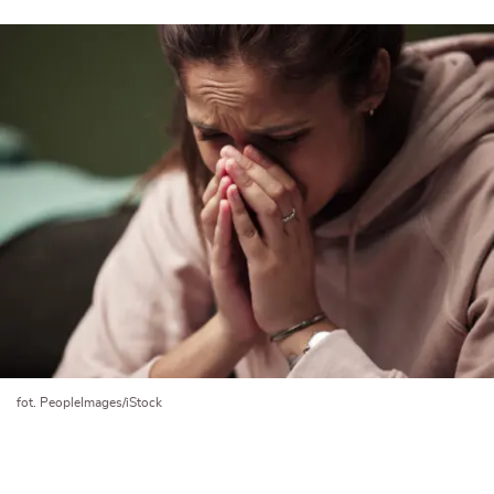
fot. PeopleImages/iStock