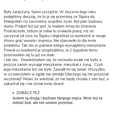
Były zaręczyny. Samo szczęście. W styczniu tego roku
podjęliśmy decyzję, że to ja się przeniosę ze Śląska do
Małopolski i tu zaczniemy wspólne życie. Był plan budowy
domu. Projekt też już jest. Ja miałam mniej do stracenia.
Prościej było, żebym ja sobie tu znalazła pracę, niż on
zaczynał od zera na Śląsku i dojeżdżał co weekend w swoje
strony grać wesela i imprezy. Nie stanowiło to dla mnie
problemu. Tak oto w połowie lutego wynajęliśmy mieszkanie.
Powoli co weekend je urządzaliśmy. Ja 2 tygodnie temu
przeniosłam się tu już na stale.
I tak oto… Dowiedziałam się, że rozwodu wcale nie było, a
jeszcze zanim wynajął mieszkanie, mieszkał z żoną… Czyli
jego mieszkania też nie było. Zawalił mi się świat. Wszystko,
w co wierzyłam w ogóle nie istnieje! Dlaczego się nie przyznał
wcześniej? Mówi, że wiedział, że nie będę chciała z nim być, a
zakochał się i nie chciał mnie stracić.
ZOBACZ TEŻ:
Jestem tą drugą i kocham twojego męża. Mnie też ta
miłość boli, ale nie umiem przestać…