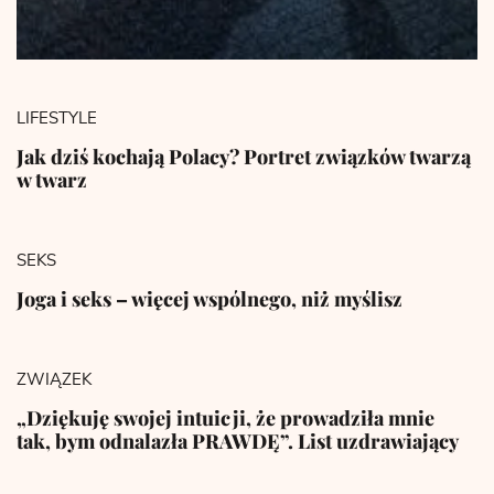
LIFESTYLE
Jak dziś kochają Polacy? Portret związków twarzą
w twarz
SEKS
Joga i seks – więcej wspólnego, niż myślisz
ZWIĄZEK
„Dziękuję swojej intuicji, że prowadziła mnie
tak, bym odnalazła PRAWDĘ”. List uzdrawiający