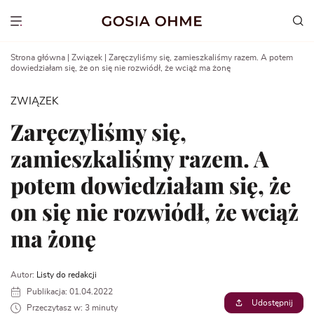
Go
to
Show menu
content
Strona główna
|
Związek
|
Zaręczyliśmy się, zamieszkaliśmy razem. A potem
dowiedziałam się, że on się nie rozwiódł, że wciąż ma żonę
ZWIĄZEK
Zaręczyliśmy się,
zamieszkaliśmy razem. A
potem dowiedziałam się, że
on się nie rozwiódł, że wciąż
ma żonę
Autor:
Listy do redakcji
Publikacja: 01.04.2022
Udostępnij
Przeczytasz w: 3 minuty