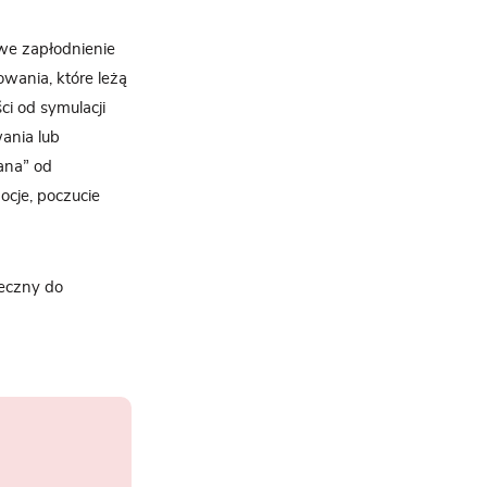
iwe zapłodnienie
owania, które leżą
i od symulacji
ania lub
ana” od
cje, poczucie
ieczny do