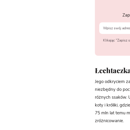
Zap
Klikając "Zapisz
Łechtaczk
Jego odkryciem zaj
niezbędny do poc
różnych ssaków. U
koty i króliki, g
75 mln lat temu m
zróżnicowanie.