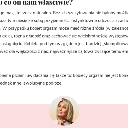
o co on nam właściwie?
go mają, to rzecz naturalna. Bez ich szczytowania nie byłoby możl
Poza tym niesie ze sobą przyjemność, instynktowne odczucia i zach
e. W przypadku kobiet orgazm może mieć różne źródła (w zależnośc
 ciele), różną długość oraz cechować się wielokrotnością występow
 osiągnięciu. Kobieta pod tym względem jest bardziej „skomplikow
aż dla większości z nas, najważniejsze są towarzyszące temu emo
iema płciami uwidacznia się także tu: kobiecy orgazm nie jest kon
jednak inne, ewolucyjne podłoże.