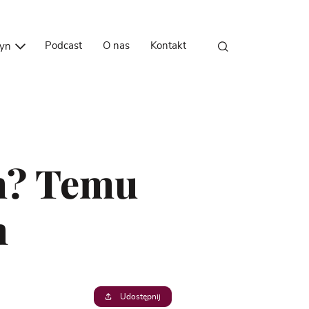
Przejdź do treści
Podcast
O nas
Kontakt
zyn
ym? Temu
m
Udostępnij