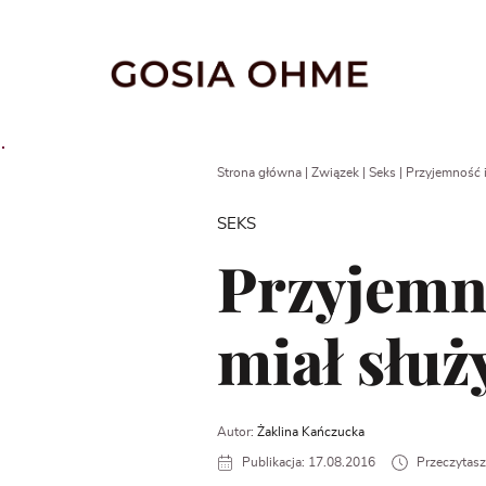
Go
to
content
Strona główna
|
Związek
|
Seks
|
Przyjemność i
SEKS
Przyjemn
miał służ
Autor:
Żaklina Kańczucka
Publikacja: 17.08.2016
Przeczytasz