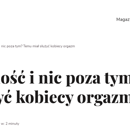
Maga
 nic poza tym? Temu miał służyć kobiecy orgazm
ość i nic poza t
yć kobiecy orgaz
 w: 2 minuty