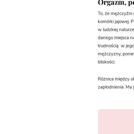
Orgazm, p
To, że mężczyźni 
komórki jajowej. 
w ludzkiej naturz
danego miejsca na
trudnością w jego
mężczyzny, poniew
bliskości.
Różnica między ob
zapłodnienia. Ma 