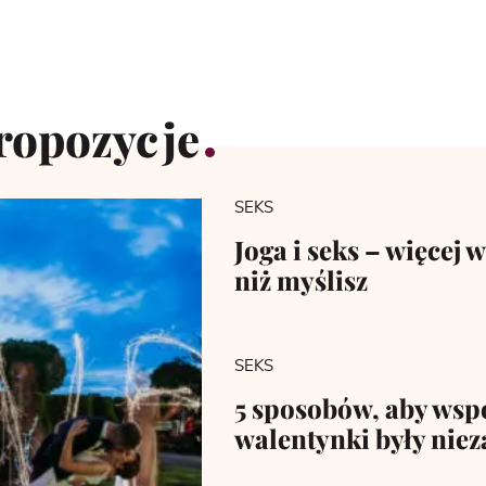
ropozycje
SEKS
Joga i seks – więcej 
niż myślisz
SEKS
5 sposobów, aby wsp
walentynki były nie