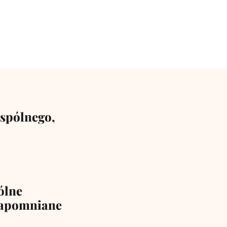
wspólnego,
ólne
zapomniane