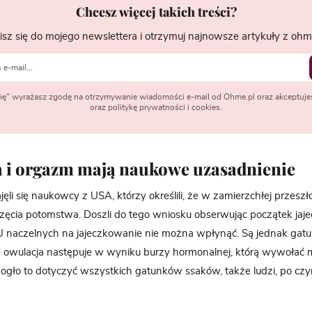
Chcesz więcej takich treści?
isz się do mojego newslettera i otrzymuj najnowsze artykuły z ohme
 się" wyrażasz zgodę na otrzymywanie wiadomości e-mail od Ohme.pl oraz akceptuje
oraz politykę prywatności i cookies.
a i orgazm mają naukowe uzasadnienie
ęli się naukowcy z USA, którzy określili, że w zamierzchłej przeszł
zęcia potomstwa. Doszli do tego wniosku obserwując początek jaj
 naczelnych na jajeczkowanie nie można wpłynąć. Są jednak gatunk
dzie owulacja następuje w wyniku burzy hormonalnej, którą wywołać
ogło to dotyczyć wszystkich gatunków ssaków, także ludzi, po czy