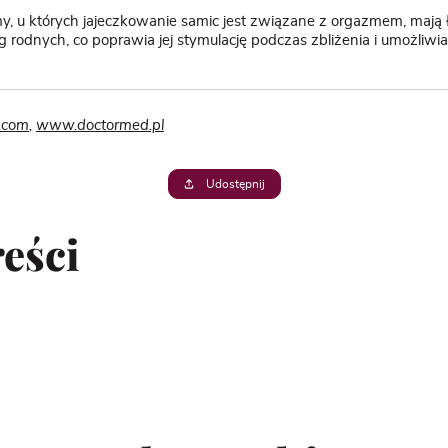
, u których jajeczkowanie samic jest związane z orgazmem, mają ł
 rodnych, co poprawia jej stymulację podczas zbliżenia i umożliwi
.com
,
www.doctormed.pl
Udostępnij
eści