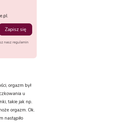
.pl.
Zapisz się
sz nasz regulamin
ości, orgazm był
eczkowania u
i, takie jak np.
 może orgazm. Ok.
m nastąpiło