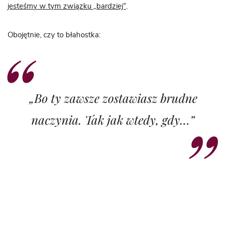
jesteśmy w tym związku „bardziej”
.
Obojętnie, czy to błahostka:
„Bo ty zawsze zostawiasz brudne
naczynia. Tak jak wtedy, gdy…”