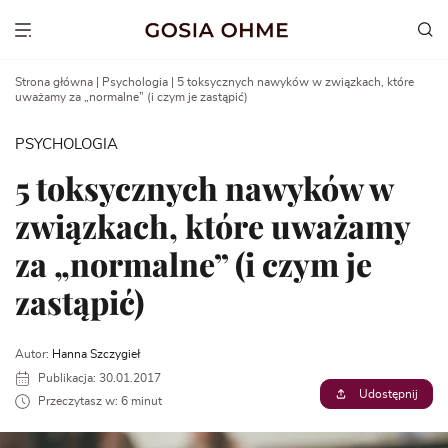
Go
to
Show menu
content
Strona główna
|
Psychologia
|
5 toksycznych nawyków w związkach, które
uważamy za „normalne” (i czym je zastąpić)
PSYCHOLOGIA
5 toksycznych nawyków w
związkach, które uważamy
za „normalne” (i czym je
zastąpić)
Autor:
Hanna Szczygieł
Publikacja: 30.01.2017
Udostępnij
Przeczytasz w: 6 minut