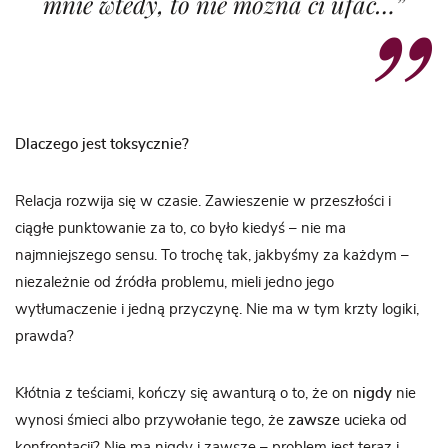
mnie wtedy, to nie można ci ufać…”
Dlaczego jest toksycznie?
Relacja rozwija się w czasie. Zawieszenie w przeszłości i
ciągłe punktowanie za to, co było kiedyś – nie ma
najmniejszego sensu. To trochę tak, jakbyśmy za każdym –
niezależnie od źródła problemu, mieli jedno jego
wytłumaczenie i jedną przyczynę. Nie ma w tym krzty logiki,
prawda?
Kłótnia z teściami, kończy się awanturą o to, że on
nigdy
nie
wynosi śmieci albo przywołanie tego, że
zawsze
ucieka od
konfrontacji? Nie ma nigdy i zawsze – problem jest teraz i