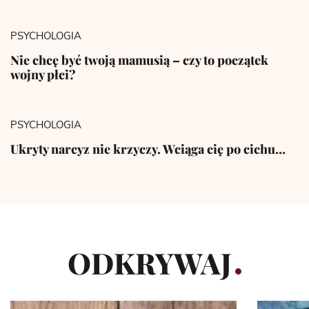
PSYCHOLOGIA
Nie chcę być twoją mamusią – czy to początek
wojny płci?
PSYCHOLOGIA
Ukryty narcyz nie krzyczy. Wciąga cię po cichu…
ODKRYWAJ