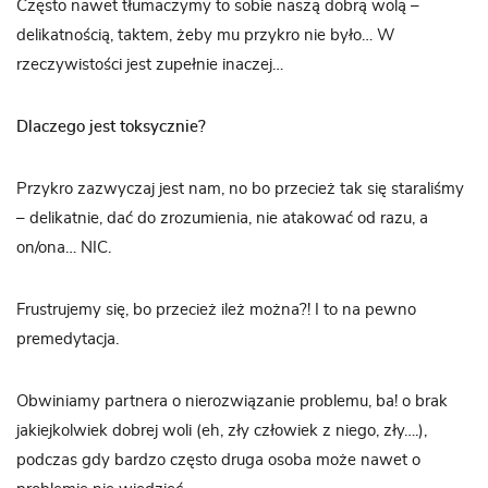
Często nawet tłumaczymy to sobie naszą dobrą wolą –
delikatnością, taktem, żeby mu przykro nie było… W
rzeczywistości jest zupełnie inaczej…
Dlaczego jest toksycznie?
Przykro zazwyczaj jest nam, no bo przecież tak się staraliśmy
– delikatnie, dać do zrozumienia, nie atakować od razu, a
on/ona… NIC.
Frustrujemy się, bo przecież ileż można?! I to na pewno
premedytacja.
Obwiniamy partnera o nierozwiązanie problemu, ba! o brak
jakiejkolwiek dobrej woli (eh, zły człowiek z niego, zły….),
podczas gdy bardzo często druga osoba może nawet o