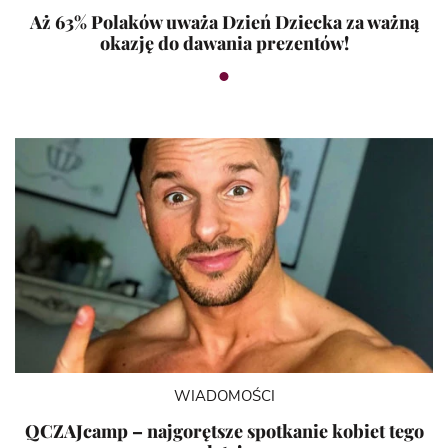
Aż 63% Polaków uważa Dzień Dziecka za ważną
okazję do dawania prezentów!
WIADOMOŚCI
QCZAJcamp – najgorętsze spotkanie kobiet tego