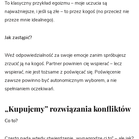
To klasyczny przykład egoizmu – moje uczucia są
najważniejsze, i jeśli są złe – to przez kogoś (no przecież nie
przeze mnie idealnego).
Jak zastąpić?
Weź odpowiedzialność za swoje emocje zanim spróbujesz
zrzucić ją na kogoś. Partner powinien cię wspierać – lecz
wspierać, nie jest tożsame z poświęcać się. Poświęcenie
zawsze powinno być autonomicznym wyborem, a nie
spełnianiem oczekiwań.
„Kupujemy” rozwiązania konfliktów
Co to?
Często pada wtedy stwierdzenie „wynagrodzę ci to” – ale jak?