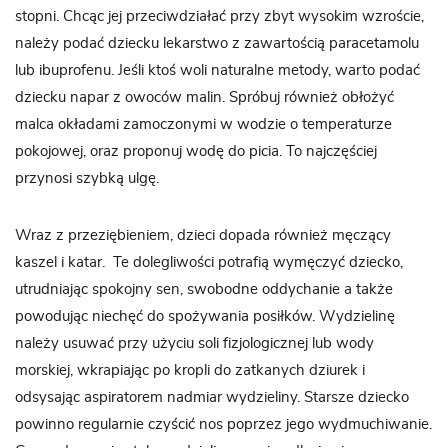
stopni. Chcąc jej przeciwdziałać przy zbyt wysokim wzroście,
należy podać dziecku lekarstwo z zawartością paracetamolu
lub ibuprofenu. Jeśli ktoś woli naturalne metody, warto podać
dziecku napar z owoców malin. Spróbuj również obłożyć
malca okładami zamoczonymi w wodzie o temperaturze
pokojowej, oraz proponuj wodę do picia. To najczęściej
przynosi szybką ulgę.
Wraz z przeziębieniem, dzieci dopada również męczący
kaszel i katar. Te dolegliwości potrafią wymęczyć dziecko,
utrudniając spokojny sen, swobodne oddychanie a także
powodując niechęć do spożywania posiłków. Wydzielinę
należy usuwać przy użyciu soli fizjologicznej lub wody
morskiej, wkrapiając po kropli do zatkanych dziurek i
odsysając aspiratorem nadmiar wydzieliny. Starsze dziecko
powinno regularnie czyścić nos poprzez jego wydmuchiwanie.