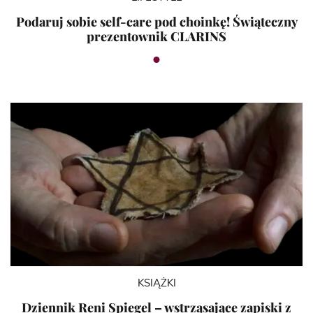
Podaruj sobie self-care pod choinkę! Świąteczny
prezentownik CLARINS
KSIĄŻKI
Dziennik Reni Spiegel – wstrząsające zapiski z