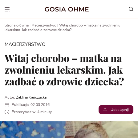
Go
to
Show menu
content
Strona główna
|
Macierzyństwo
|
Witaj chorobo – matka na zwolnieniu
lekarskim. Jak zadbać o zdrowie dziecka?
MACIERZYŃSTWO
Witaj chorobo – matka na
zwolnieniu lekarskim. Jak
zadbać o zdrowie dziecka?
Autor:
Żaklina Kańczucka
Publikacja: 02.03.2016
Udostępnij
Przeczytasz w: 4 minuty