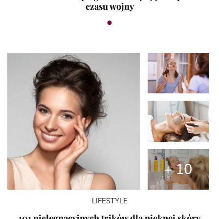
czasu wojny
+ 10
LIFESTYLE
101 pielęgnacyjnych trików dla pięknej skóry