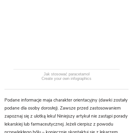
Jak stosować paracetamol
Create your own infographics
Podane informacje maja charakter orientacyjny (dawki zostały
podane dla osoby dorosłej). Zawsze przed zastosowaniem
zapoznaj się z ulotką leku! Niniejszy artykuł nie zastąpi porady
lekarskiej lub farmaceutycznej. Jeżeli cierpisz z powodu
przewlekłego bólu – koniecznie skontaktuj się z lekarzem.