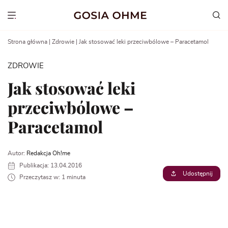
Go
to
Show menu
content
Strona główna
|
Zdrowie
|
Jak stosować leki przeciwbólowe – Paracetamol
ZDROWIE
Jak stosować leki
przeciwbólowe –
Paracetamol
Autor:
Redakcja Oh!me
Publikacja: 13.04.2016
Udostępnij
Przeczytasz w: 1 minuta