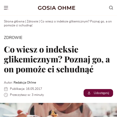
Go
to
Show menu
content
Strona główna
|
Zdrowie
|
Co wiesz o indeksie glikemicznym? Poznaj go, a on
pomoże ci schudnąć
ZDROWIE
Co wiesz o indeksie
glikemicznym? Poznaj go, a
on pomoże ci schudnąć
Autor:
Redakcja Oh!me
Publikacja: 16.05.2017
Udostępnij
Przeczytasz w: 3 minuty