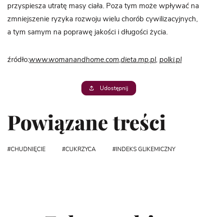
przyspiesza utratę masy ciała. Poza tym może wpływać na
zmniejszenie ryzyka rozwoju wielu chorób cywilizacyjnych,
a tym samym na poprawę jakości i długości życia.
źródło:
www.womanandhome.com
,
dieta.mp.pl
,
polki.pl
Udostępnij
Powiązane treści
CHUDNIĘCIE
CUKRZYCA
INDEKS GLIKEMICZNY