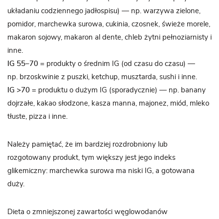
układaniu codziennego jadłospisu) — np. warzywa zielone,
pomidor, marchewka surowa, cukinia, czosnek, świeże morele,
makaron sojowy, makaron al dente, chleb żytni pełnoziarnisty i
inne.
IG 55–70
= produkty o średnim IG (od czasu do czasu) —
np. brzoskwinie z puszki, ketchup, musztarda, sushi i inne.
IG >70
= produktu o dużym IG (sporadycznie) — np. banany
dojrzałe, kakao słodzone, kasza manna, majonez, miód, mleko
tłuste, pizza i inne.
Należy pamiętać, że im bardziej rozdrobniony lub
rozgotowany produkt, tym większy jest jego indeks
glikemiczny: marchewka surowa ma niski IG, a gotowana
duży.
Dieta o zmniejszonej zawartości węglowodanów