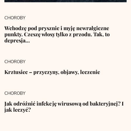
CHOROBY
Wchodzę pod prysznic i myję newralgiczne
punkty. Czeszę włosy tylko z przodu. Tak, to
depresja…
CHOROBY
Krztusiec – przyczyny, objawy, leczenie
CHOROBY
Jak odróżnić infekcję wirusową od bakteryjnej? I
jak leczyć?