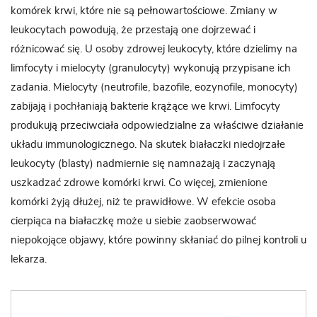
komórek krwi, które nie są pełnowartościowe. Zmiany w
leukocytach powodują, że przestają one dojrzewać i
różnicować się. U osoby zdrowej leukocyty, które dzielimy na
limfocyty i mielocyty (granulocyty) wykonują przypisane ich
zadania. Mielocyty (neutrofile, bazofile, eozynofile, monocyty)
zabijają i pochłaniają bakterie krążące we krwi. Limfocyty
produkują przeciwciała odpowiedzialne za właściwe działanie
układu immunologicznego. Na skutek białaczki niedojrzałe
leukocyty (blasty) nadmiernie się namnażają i zaczynają
uszkadzać zdrowe komórki krwi. Co więcej, zmienione
komórki żyją dłużej, niż te prawidłowe. W efekcie osoba
cierpiąca na białaczkę może u siebie zaobserwować
niepokojące objawy, które powinny skłaniać do pilnej kontroli u
lekarza.