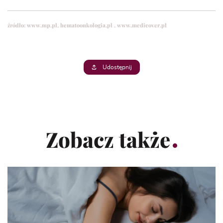
źródło:
www.mp.pl
, hematoonkologia.pl
, www.medicover.pl
Udostępnij
Zobacz także