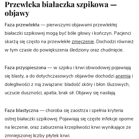
Przewleka białaczka szpikowa —
objawy
Faza przewlekła
— pierwszymi objawami przewlekłej
białaczki szpikowej mogą być bóle głowy i kończyn. Pacjenci
skarżą się często na przewlekłe
zmęczenie
. Dochodzi również
w tym czasie do powiększenia śledziony oraz chudnięcie.
Faza przyspieszona
— w szpiku i krwi obwodowej pojawiają
się blasty, a do dotychczasowych objawów dochodzi
anemia
i
dolegliwości z nią związane: bladość skóry i błon śluzowych,
uczucie duszności, apatia, brak sił. Objawy się nasilają.
Faza blastyczna
— choroba się zaostrza i spełnia kryteria
ostrej białaczki szpikowej. Pojawiają się częste infekcje oporne
na leczenie, oraz zaburzenia krzepliwości krwi wynikające ze
zmniejszonej liczby płytek krwi.