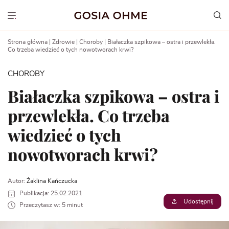
Go
to
Show menu
content
Strona główna
|
Zdrowie
|
Choroby
|
Białaczka szpikowa – ostra i przewlekła.
Co trzeba wiedzieć o tych nowotworach krwi?
CHOROBY
Białaczka szpikowa – ostra i
przewlekła. Co trzeba
wiedzieć o tych
nowotworach krwi?
Autor:
Żaklina Kańczucka
Publikacja: 25.02.2021
Udostępnij
Przeczytasz w: 5 minut