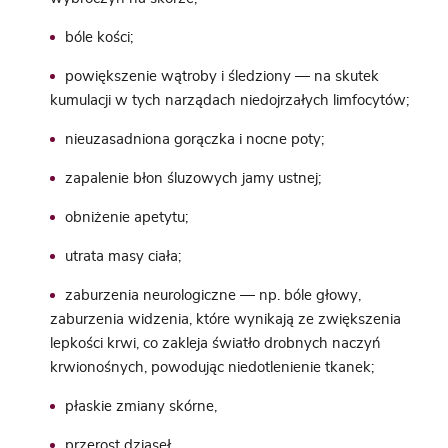
bóle kości
;
powiększenie wątroby i śledziony — na skutek
kumulacji w tych narządach niedojrzałych limfocytów;
nieuzasadniona gorączka i nocne poty;
zapalenie błon śluzowych jamy ustnej;
obniżenie apetytu;
utrata masy ciała;
zaburzenia neurologiczne — np.
bóle głowy
,
zaburzenia widzenia, które wynikają ze zwiększenia
lepkości krwi, co zakleja światło drobnych naczyń
krwionośnych, powodując niedotlenienie tkanek;
płaskie zmiany skórne,
przerost dziąseł.