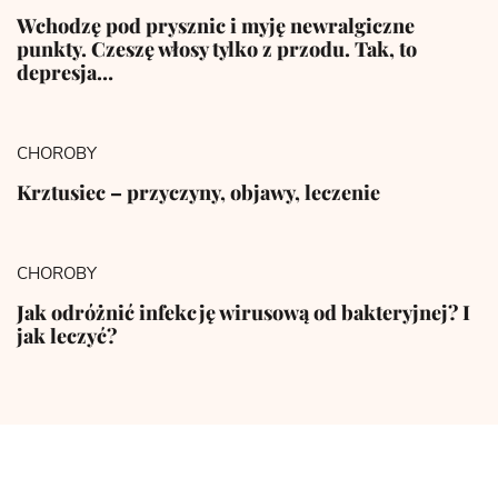
Wchodzę pod prysznic i myję newralgiczne
punkty. Czeszę włosy tylko z przodu. Tak, to
depresja…
CHOROBY
Krztusiec – przyczyny, objawy, leczenie
CHOROBY
Jak odróżnić infekcję wirusową od bakteryjnej? I
jak leczyć?