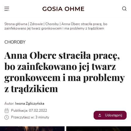
Go
to
Show menu
content
Strona główna
|
Zdrowie
|
Choroby
|
Anna Oberc straciła pracę, bo
zainfekowano jej twarz gronkowcem i ma problemy z trądzikiem
CHOROBY
Anna Oberc straciła pracę,
bo zainfekowano jej twarz
gronkowcem i ma problemy
z trądzikiem
Autor:
Iwona Zgliczyńska
Publikacja: 07.02.2022
Udostępnij
Przeczytasz w: 3 minuty