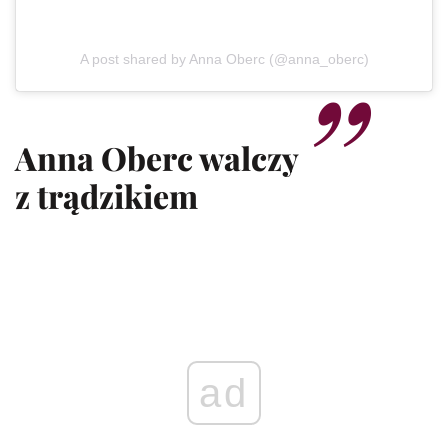
A post shared by Anna Oberc (@anna_oberc)
Anna Oberc walczy
z trądzikiem
ad