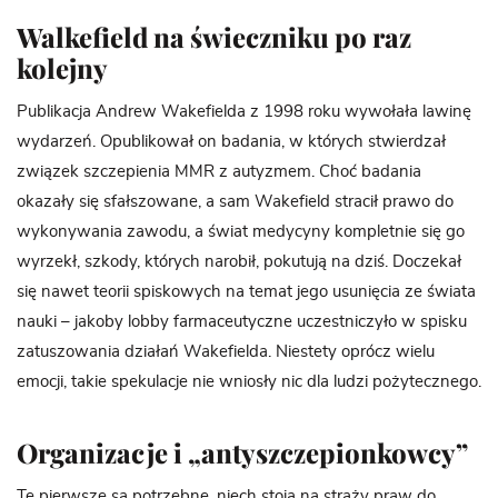
Walkefield na świeczniku po raz
kolejny
Publikacja Andrew Wakefielda z 1998 roku wywołała lawinę
wydarzeń. Opublikował on badania, w których stwierdzał
związek szczepienia MMR z autyzmem. Choć badania
okazały się sfałszowane, a sam Wakefield stracił prawo do
wykonywania zawodu, a świat medycyny kompletnie się go
wyrzekł, szkody, których narobił, pokutują na dziś. Doczekał
się nawet teorii spiskowych na temat jego usunięcia ze świata
nauki – jakoby lobby farmaceutyczne uczestniczyło w spisku
zatuszowania działań Wakefielda. Niestety oprócz wielu
emocji, takie spekulacje nie wniosły nic dla ludzi pożytecznego.
Organizacje i „antyszczepionkowcy”
Te pierwsze są potrzebne, niech stoją na straży praw do