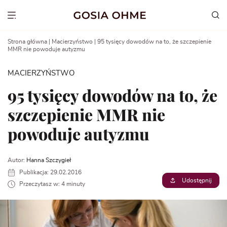
Go
to
Show menu
content
Strona główna
|
Macierzyństwo
|
95 tysięcy dowodów na to, że szczepienie
MMR nie powoduje autyzmu
MACIERZYŃSTWO
95 tysięcy dowodów na to, że
szczepienie MMR nie
powoduje autyzmu
Autor:
Hanna Szczygieł
Publikacja: 29.02.2016
Udostępnij
Przeczytasz w: 4 minuty