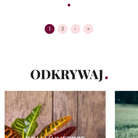
2
›
»
1
Strona
ODKRYWAJ