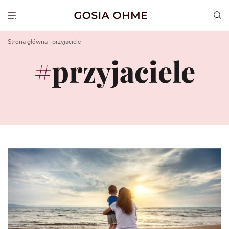
Go
to
Show menu
content
Strona główna
|
przyjaciele
przyjaciele