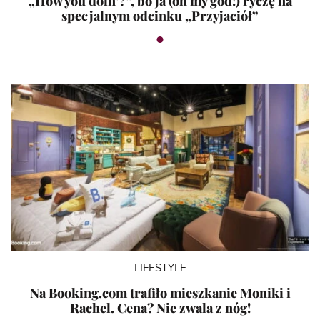
„How you doin’?”, bo ja (oh my god!) ryczę na
specjalnym odcinku „Przyjaciół”
LIFESTYLE
Na Booking.com trafiło mieszkanie Moniki i
Rachel. Cena? Nie zwala z nóg!