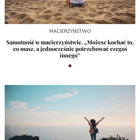
MACIERZYŃSTWO
Samotność w macierzyństwie. „Możesz kochać to,
co masz, a jednocześnie potrzebować czegoś
innego”