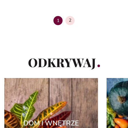
2
1
Strona
ODKRYWAJ
DOM I WNĘTRZE