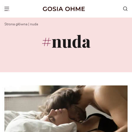
Go
to
Show menu
content
Strona główna
|
nuda
nuda