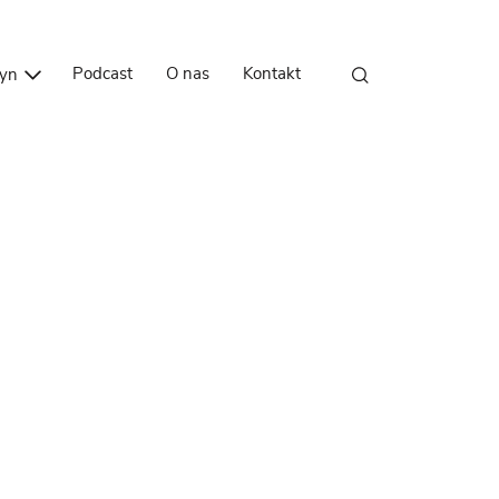
Przejdź do treści
Podcast
O nas
Kontakt
zyn