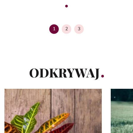
2
3
1
Strona
Strona
ODKRYWAJ