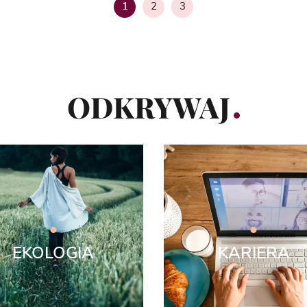
2
3
1
Strona
Strona
ODKRYWAJ
EKOLOGIA
KARIERA