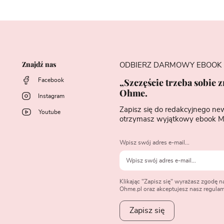
Znajdź nas
ODBIERZ DARMOWY EBOOK
„Szczęście trzeba sobie 
Facebook
Ohme.
Instagram
Zapisz się do redakcyjnego ne
Youtube
otrzymasz wyjątkowy ebook M
Wpisz swój adres e-mail...
Klikając "Zapisz się" wyrażasz zgodę 
Ohme.pl oraz akceptujesz nasz regulami
Zapisz się