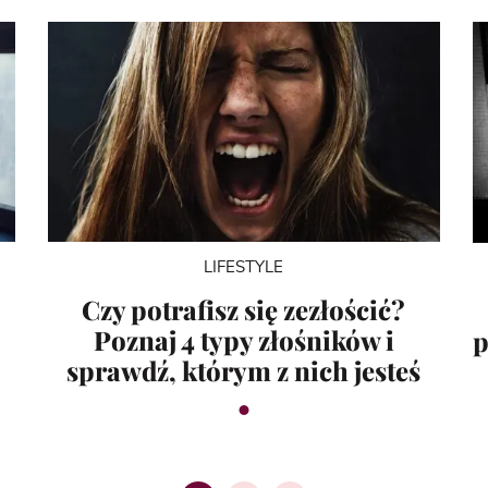
LIFESTYLE
Czy potrafisz się zezłościć?
Poznaj 4 typy złośników i
p
sprawdź, którym z nich jesteś