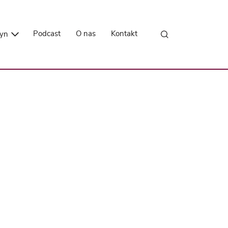
Przejdź do treści
Podcast
O nas
Kontakt
zyn