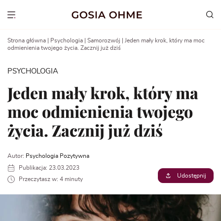
Go
to
Show menu
content
Strona główna
|
Psychologia
|
Samorozwój
|
Jeden mały krok, który ma moc
odmienienia twojego życia. Zacznij już dziś
PSYCHOLOGIA
Jeden mały krok, który ma
moc odmienienia twojego
życia. Zacznij już dziś
Autor:
Psychologia Pozytywna
Publikacja: 23.03.2023
Udostępnij
Przeczytasz w: 4 minuty