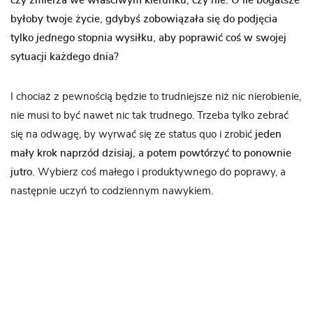
czy zmierza we właściwym kierunku, czy nie.
O ile bogatsze
byłoby twoje życie, gdybyś zobowiązała się do podjęcia
tylko
jednego stopnia
wysiłku, aby poprawić coś w swojej
sytuacji każdego dnia?
I chociaż z pewnością będzie to trudniejsze niż nic nierobienie,
nie musi to być nawet nic tak trudnego. Trzeba tylko zebrać
się na odwagę, by wyrwać się ze status quo i zrobić
jeden
mały krok naprzód dzisiaj, a potem powtórzyć to ponownie
jutro.
Wybierz coś małego i produktywnego do poprawy, a
następnie uczyń to codziennym nawykiem.