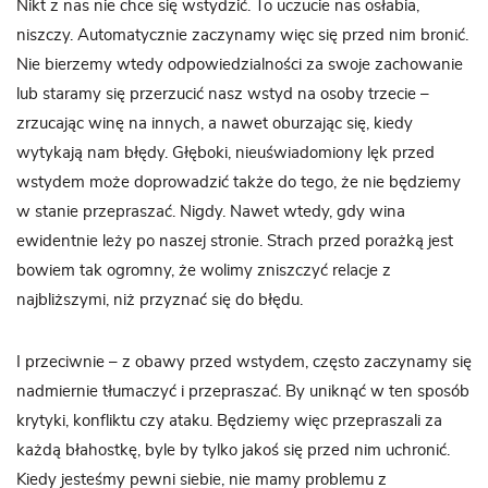
Nikt z nas nie chce się wstydzić. To uczucie nas osłabia,
niszczy. Automatycznie zaczynamy więc się przed nim bronić.
Nie bierzemy wtedy odpowiedzialności za swoje zachowanie
lub staramy się przerzucić nasz wstyd na osoby trzecie –
zrzucając winę na innych, a nawet oburzając się, kiedy
wytykają nam błędy. Głęboki, nieuświadomiony lęk przed
wstydem może doprowadzić także do tego, że nie będziemy
w stanie przepraszać. Nigdy. Nawet wtedy, gdy wina
ewidentnie leży po naszej stronie. Strach przed porażką jest
bowiem tak ogromny, że wolimy zniszczyć relacje z
najbliższymi, niż przyznać się do błędu.
I przeciwnie – z obawy przed wstydem, często zaczynamy się
nadmiernie tłumaczyć i przepraszać. By uniknąć w ten sposób
krytyki, konfliktu czy ataku. Będziemy więc przepraszali za
każdą błahostkę, byle by tylko jakoś się przed nim uchronić.
Kiedy jesteśmy pewni siebie, nie mamy problemu z