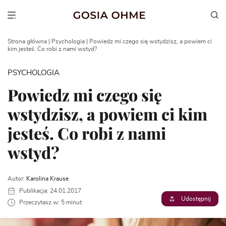
Go
to
Show menu
content
Strona główna
|
Psychologia
|
Powiedz mi czego się wstydzisz, a powiem ci
kim jesteś. Co robi z nami wstyd?
PSYCHOLOGIA
Powiedz mi czego się
wstydzisz, a powiem ci kim
jesteś. Co robi z nami
wstyd?
Autor:
Karolina Krause
Publikacja: 24.01.2017
Udostępnij
Przeczytasz w: 5 minut