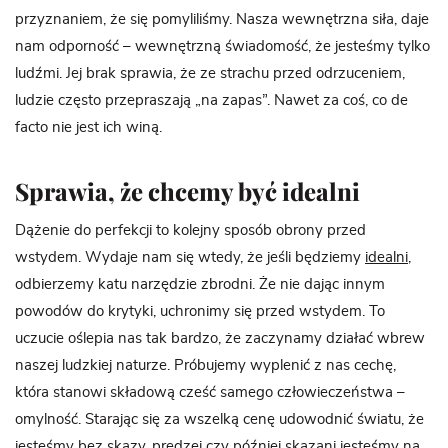
przyznaniem, że się pomyliliśmy. Nasza wewnętrzna siła, daje
nam odporność – wewnętrzną świadomość, że jesteśmy tylko
ludźmi. Jej brak sprawia, że ze strachu przed odrzuceniem,
ludzie często przepraszają „na zapas”. Nawet za coś, co de
facto nie jest ich winą.
Sprawia, że chcemy być idealni
Dążenie do perfekcji to kolejny sposób obrony przed
wstydem. Wydaje nam się wtedy, że jeśli będziemy
idealni
,
odbierzemy katu narzędzie zbrodni. Że nie dając innym
powodów do krytyki, uchronimy się przed wstydem. To
uczucie oślepia nas tak bardzo, że zaczynamy działać wbrew
naszej ludzkiej naturze. Próbujemy wyplenić z nas cechę,
która stanowi składową cześć samego człowieczeństwa –
omylność. Starając się za wszelką cenę udowodnić światu, że
jesteśmy bez skazy, prędzej czy później skazani jesteśmy na