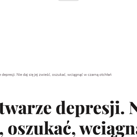
depresji. Nie daj się jej zwieść, oszukać, wciągnąć w czarną otchłań
twarze depresji. N
ć, oszukać, wciąg