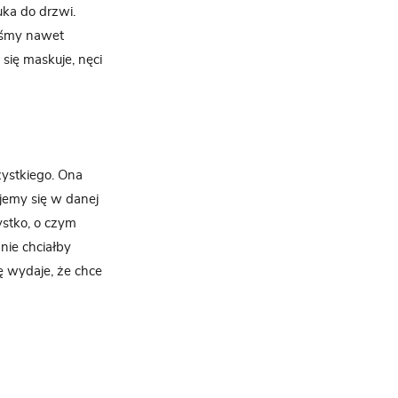
uka do drzwi.
teśmy nawet
 się maskuje, nęci
zystkiego. Ona
ujemy się w danej
ystko, o czym
nie chciałby
ię wydaje, że chce