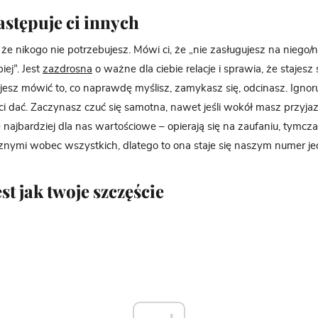
astępuje ci innych
że nikogo nie potrzebujesz. Mówi ci, że „nie zasługujesz na niego/n
iej”. Jest
zazdrosna
o ważne dla ciebie relacje i sprawia, że stajesz 
jesz mówić to, co naprawdę myślisz, zamykasz się, odcinasz. Ignoruj
ci dać. Zaczynasz czuć się samotna, nawet jeśli wokół masz przyjaz
e najbardziej dla nas wartościowe – opierają się na zaufaniu, tymc
znymi wobec wszystkich, dlatego to ona staje się naszym numer je
st jak twoje szczęście