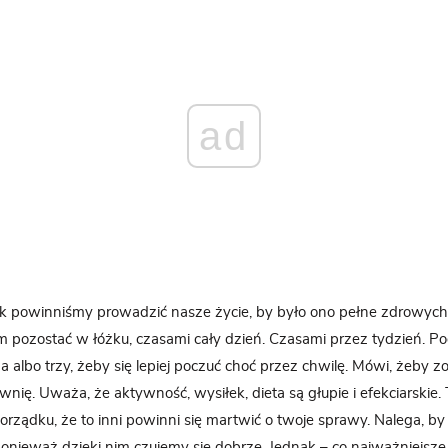
ad
ak powinniśmy prowadzić nasze życie, by było ono pełne zdrowy
 pozostać w łóżku, czasami cały dzień. Czasami przez tydzień. P
 albo trzy, żeby się lepiej poczuć choć przez chwilę. Mówi, żeby 
ownię. Uważa, że aktywność, wysiłek, dieta są głupie i efekciarskie.
orządku, że to inni powinni się martwić o twoje sprawy. Nalega, by
nieważ dzięki nim czujemy się dobrze. Jednak – co najważniejsze