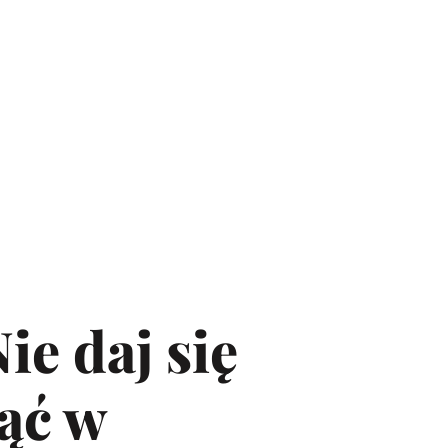
ie daj się
nąć w