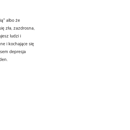
ią” albo że
się zła, zazdrosna,
esz ludzi i
ne i kochające się
zasem depresja
den.