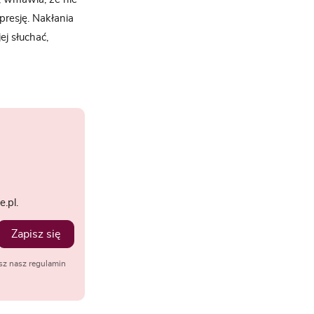
epresję. Nakłania
ej słuchać,
.pl.
Zapisz się
sz nasz regulamin