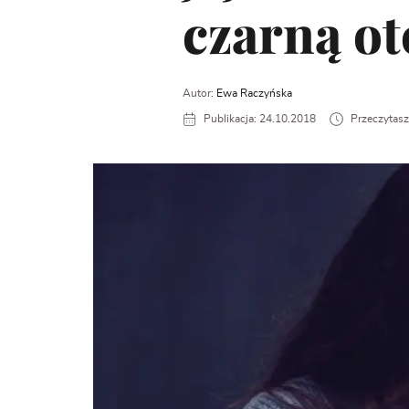
czarną ot
Autor:
Ewa Raczyńska
Publikacja: 24.10.2018
Przeczytasz