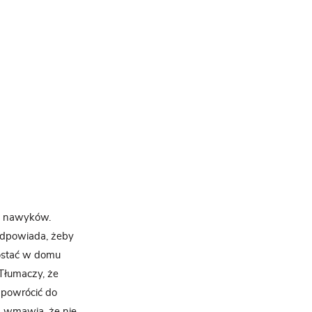
ch nawyków.
odpowiada, żeby
zostać w domu
 Tłumaczy, że
 powrócić do
, wmawia, że nie