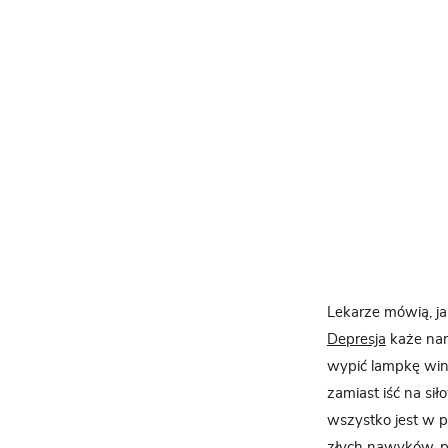
Lekarze mówią, j
Depresja
każe nam
wypić lampkę wina
zamiast iść na sił
wszystko jest w p
złych nawyków, po