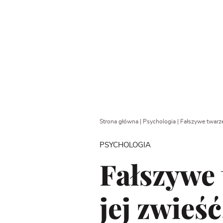
Strona główna
|
Psychologia
|
Fałszywe twarze 
PSYCHOLOGIA
Fałszywe 
jej zwieś