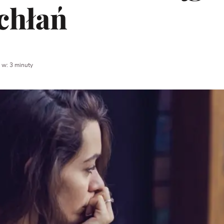
chłań
 w: 3 minuty