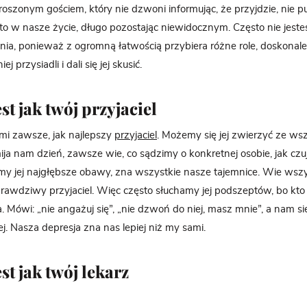
proszonym gościem, który nie dzwoni informując, że przyjdzie, nie p
sto w nasze życie, długo pozostając niewidocznym. Często nie jes
enia, ponieważ z ogromną łatwością przybiera różne role, doskonale
j przysiadli i dali się jej skusić.
st jak twój przyjaciel
ami zawsze, jak najlepszy
przyjaciel
. Możemy się jej zwierzyć ze ws
ija nam dzień, zawsze wie, co sądzimy o konkretnej osobie, jak cz
my jej najgłębsze obawy, zna wszystkie nasze tajemnice. Wie wsz
rawdziwy przyjaciel. Więc często słuchamy jej podszeptów, bo kto 
a. Mówi: „nie angażuj się”, „nie dzwoń do niej, masz mnie”, a nam s
iej. Nasza depresja zna nas lepiej niż my sami.
st jak twój lekarz