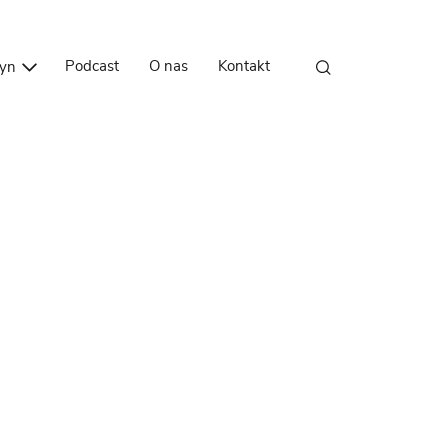
Przejdź do treści
Podcast
O nas
Kontakt
zyn