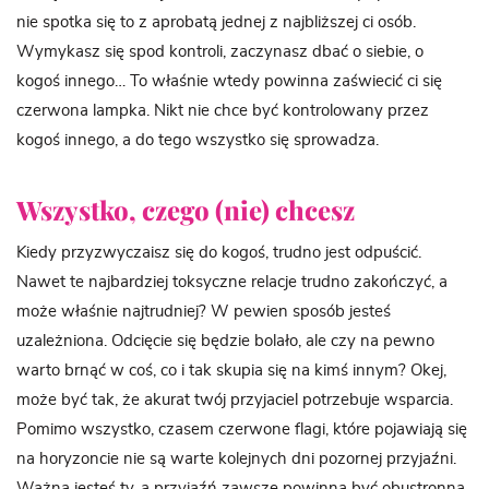
nie spotka się to z aprobatą jednej z najbliższej ci osób.
Wymykasz się spod kontroli, zaczynasz dbać o siebie, o
kogoś innego… To właśnie wtedy powinna zaświecić ci się
czerwona lampka. Nikt nie chce być kontrolowany przez
kogoś innego, a do tego wszystko się sprowadza.
Wszystko, czego (nie) chcesz
Kiedy przyzwyczaisz się do kogoś, trudno jest odpuścić.
Nawet te najbardziej toksyczne relacje trudno zakończyć, a
może właśnie najtrudniej? W pewien sposób jesteś
uzależniona. Odcięcie się będzie bolało, ale czy na pewno
warto brnąć w coś, co i tak skupia się na kimś innym? Okej,
może być tak, że akurat twój przyjaciel potrzebuje wsparcia.
Pomimo wszystko, czasem czerwone flagi, które pojawiają się
na horyzoncie nie są warte kolejnych dni pozornej przyjaźni.
Ważna jesteś ty, a przyjaźń zawsze powinna być obustronna.