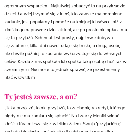
ogromnym wsparciem. Najłatwiej zobaczyć to na przykładzie
dzieci. Łatwiej trzymać się z kimś, kto zawsze ma odrobione
zadanie, jest popularny i pomoże na kolejnej klasówce, niż z
kimś kogo naprawdę dzieciak lubi, ale po prostu nie opłaca mu
się ta przyjaźń. Schemat jest prosty; najpierw zdobywa
się zaufanie, kilka dni nawet udaje się troskę o drugą osobę,
ale chwilę później to zaufanie wykorzystuje się do własnych
celów. Każda z nas spotkała lub spotka taką osobę choć raz w
swoim życiu. Nie może to jednak sprawić, że przestaniemy
ufać wszystkim.
Ty jesteś zawsze, a on?
„Taka przyjaźń, to nie przyjaźń, to zaciągnięty kredyt, którego
nigdy nie ma zamiaru się spłacić.” Na twarzy Moniki widać
złość, która miesza się z wielkim żalem. Swoją 'przyjaciółkę’
kochała jak siostrę, poświęciła dla niej prawie wszystko.