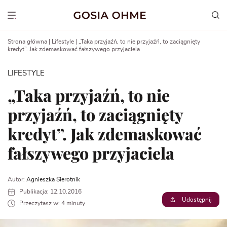
Go
to
Show menu
content
Strona główna
|
Lifestyle
|
„Taka przyjaźń, to nie przyjaźń, to zaciągnięty
kredyt”. Jak zdemaskować fałszywego przyjaciela
LIFESTYLE
„Taka przyjaźń, to nie
przyjaźń, to zaciągnięty
kredyt”. Jak zdemaskować
fałszywego przyjaciela
Autor:
Agnieszka Sierotnik
Publikacja: 12.10.2016
Udostępnij
Przeczytasz w: 4 minuty