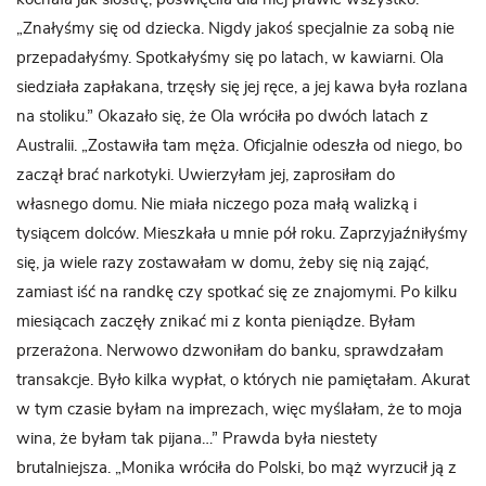
„Znałyśmy się od dziecka. Nigdy jakoś specjalnie za sobą nie
przepadałyśmy. Spotkałyśmy się po latach, w kawiarni. Ola
siedziała zapłakana, trzęsły się jej ręce, a jej kawa była rozlana
na stoliku.” Okazało się, że Ola wróciła po dwóch latach z
Australii. „Zostawiła tam męża. Oficjalnie odeszła od niego, bo
zaczął brać narkotyki. Uwierzyłam jej, zaprosiłam do
własnego domu. Nie miała niczego poza małą walizką i
tysiącem dolców. Mieszkała u mnie pół roku. Zaprzyjaźniłyśmy
się, ja wiele razy zostawałam w domu, żeby się nią zająć,
zamiast iść na randkę czy spotkać się ze znajomymi. Po kilku
miesiącach zaczęły znikać mi z konta pieniądze. Byłam
przerażona. Nerwowo dzwoniłam do banku, sprawdzałam
transakcje. Było kilka wypłat, o których nie pamiętałam. Akurat
w tym czasie byłam na imprezach, więc myślałam, że to moja
wina, że byłam tak pijana…” Prawda była niestety
brutalniejsza. „Monika wróciła do Polski, bo mąż wyrzucił ją z