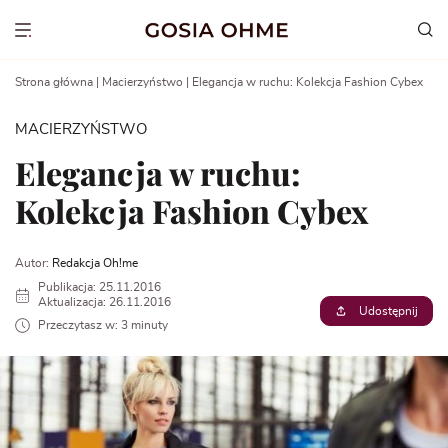
Go
to
Show menu
content
Strona główna
|
Macierzyństwo
|
Elegancja w ruchu: Kolekcja Fashion Cybex
MACIERZYŃSTWO
Elegancja w ruchu:
Kolekcja Fashion Cybex
Autor:
Redakcja Oh!me
Publikacja: 25.11.2016
Aktualizacja: 26.11.2016
Udostępnij
Przeczytasz w: 3 minuty