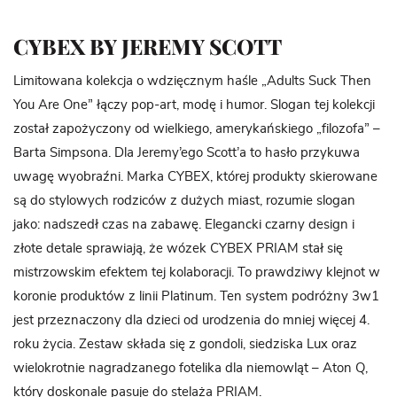
CYBEX BY JEREMY SCOTT
Limitowana kolekcja o wdzięcznym haśle „Adults Suck Then
You Are One” łączy pop-art, modę i humor. Slogan tej kolekcji
został zapożyczony od wielkiego, amerykańskiego „filozofa” –
Barta Simpsona. Dla Jeremy’ego Scott’a to hasło przykuwa
uwagę wyobraźni. Marka CYBEX, której produkty skierowane
są do stylowych rodziców z dużych miast, rozumie slogan
jako: nadszedł czas na zabawę. Elegancki czarny design i
złote detale sprawiają, że wózek CYBEX PRIAM stał się
mistrzowskim efektem tej kolaboracji. To prawdziwy klejnot w
koronie produktów z linii Platinum. Ten system podróżny 3w1
jest przeznaczony dla dzieci od urodzenia do mniej więcej 4.
roku życia. Zestaw składa się z gondoli, siedziska Lux oraz
wielokrotnie nagradzanego fotelika dla niemowląt – Aton Q,
który doskonale pasuje do stelaża PRIAM.