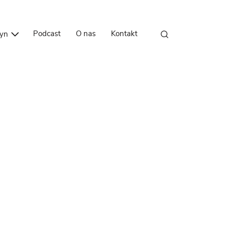
Przejdź do treści
Podcast
O nas
Kontakt
zyn