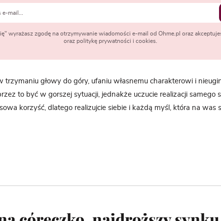
 się" wyrażasz zgodę na otrzymywanie wiadomości e-mail od Ohme.pl oraz akceptuje
oraz politykę prywatności i cookies.
 w trzymaniu głowy
do
góry, ufaniu własnemu charakterowi i nieugin
przez to być w gorszej sytuacji, jednakże uczucie realizacji samego si
owa korzyść, dlatego realizujcie siebie i każdą myśl, która na was s
a córeczko, najdroższy synku,