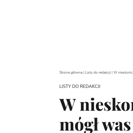
Strona główna
|
Listy do redakcji
|
W nieskończ
LISTY DO REDAKCJI
W niesko
mógł was 