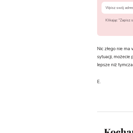
Klikając "Zapisz
Nic złego nie ma
sytuacji, możecie 
lepsze niż tymczas
E.
„Kochan