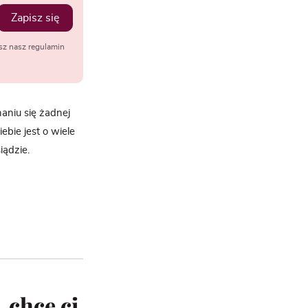
Zapisz się
sz nasz regulamin
aniu się żadnej
ebie jest o wiele
iądzie.
 chcę ci