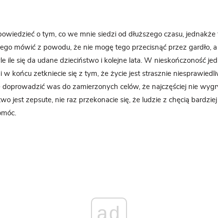
iedzieć o tym, co we mnie siedzi od dłuższego czasu, jednakże 
go mówić z powodu, że nie mogę tego przecisnąć przez gardło, a
yle ile się da udane
dzieci
ństwo i kolejne lata. W nieskończoność je
 w końcu zetkniecie się z tym, że życie jest strasznie niesprawiedl
ie doprowadzić was
do
zamierzonych celów, że najczęściej nie wygr
wo jest zepsute, nie raz przekonacie się, że ludzie z chęcią bardz
omóc.
ad