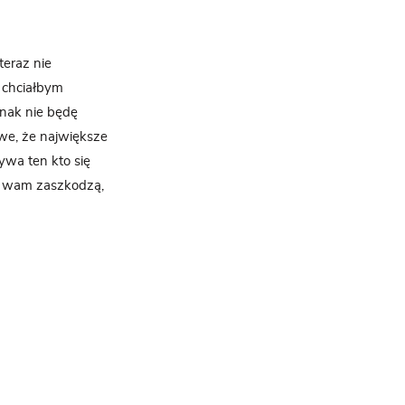
teraz nie
 chciałbym
dnak nie będę
iwe, że największe
ywa ten kto się
iej wam zaszkodzą,