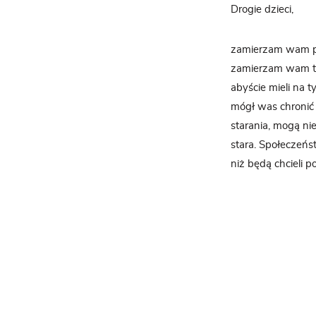
Drogie
dzieci,
zamierzam wam pow
zamierzam wam te
abyście mieli na t
mógł was chronić i
starania, mogą n
stara. Społeczeńst
niż będą chcieli p