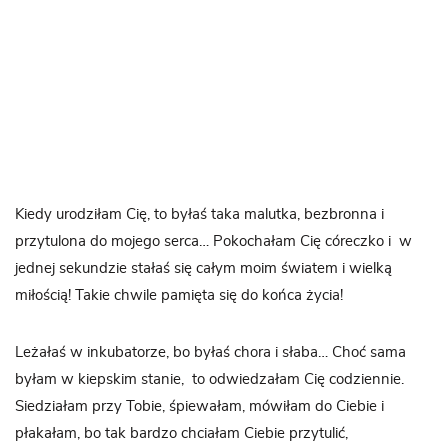
Kiedy urodziłam Cię, to byłaś taka malutka, bezbronna i
przytulona do mojego serca… Pokochałam Cię córeczko i w
jednej sekundzie stałaś się całym moim światem i wielką
miłością! Takie chwile pamięta się do końca życia!
Leżałaś w inkubatorze, bo byłaś chora i słaba… Choć sama
byłam w kiepskim stanie, to odwiedzałam Cię codziennie.
Siedziałam przy Tobie, śpiewałam, mówiłam do Ciebie i
płakałam, bo tak bardzo chciałam Ciebie przytulić,