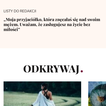
LISTY DO REDAKCJI
„Moja przyjaciółko, która znęcałaś się nad swoim
mężem. Uważam, że zasługujesz na życie bez
miłości”
ODKRYWAJ