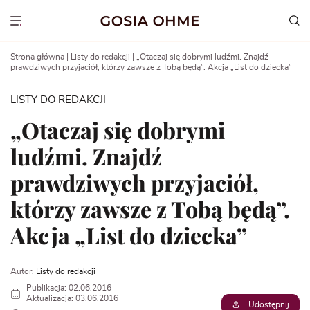
Go
to
Show menu
content
Strona główna
|
Listy do redakcji
|
„Otaczaj się dobrymi ludźmi. Znajdź
prawdziwych przyjaciół, którzy zawsze z Tobą będą”. Akcja „List do dziecka”
LISTY DO REDAKCJI
„Otaczaj się dobrymi
ludźmi. Znajdź
prawdziwych przyjaciół,
którzy zawsze z Tobą będą”.
Akcja „List do dziecka”
Autor:
Listy do redakcji
Publikacja: 02.06.2016
Aktualizacja: 03.06.2016
Udostępnij