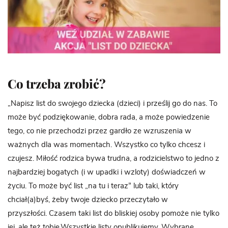
Co trzeba zrobić?
„Napisz list do swojego dziecka (dzieci) i prześlij go do nas. To
może być podziękowanie, dobra rada, a może powiedzenie
tego, co nie przechodzi przez gardło ze wzruszenia w
ważnych dla was momentach. Wszystko co tylko chcesz i
czujesz. Miłość rodzica bywa trudna, a rodzicielstwo to jedno z
najbardziej bogatych (i w upadki i wzloty) doświadczeń w
życiu. To może być list „na tu i teraz” lub taki, który
chciał(a)byś, żeby twoje dziecko przeczytało w
przyszłości. Czasem taki list do bliskiej osoby pomoże nie tylko
jej, ale też tobie.Wszystkie listy opublikujemy. Wybrane