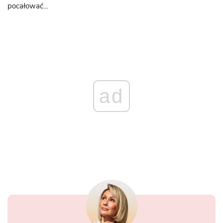
pocałować…
ad