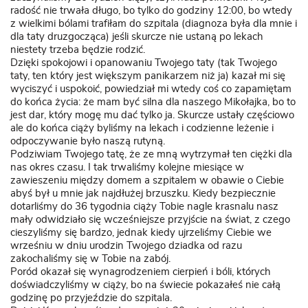
radość nie trwała długo, bo tylko do godziny 12:00, bo wtedy
z wielkimi bólami trafiłam do szpitala (diagnoza była dla mnie i
dla taty druzgocząca) jeśli skurcze nie ustaną po lekach
niestety trzeba będzie rodzić.
Dzięki spokojowi i opanowaniu Twojego taty (tak Twojego
taty, ten który jest większym panikarzem niż ja) kazał mi się
wyciszyć i uspokoić, powiedział mi wtedy coś co zapamiętam
do końca życia: że mam być silna dla naszego Mikołajka, bo to
jest dar, który mogę mu dać tylko ja. Skurcze ustały częściowo
ale do końca ciąży byliśmy na lekach i codzienne leżenie i
odpoczywanie było naszą rutyną.
Podziwiam Twojego tatę, że ze mną wytrzymał ten ciężki dla
nas okres czasu. I tak trwaliśmy kolejne miesiące w
zawieszeniu między domem a szpitalem w obawie o Ciebie
abyś był u mnie jak najdłużej brzuszku. Kiedy bezpiecznie
dotarliśmy do 36 tygodnia ciąży Tobie nagle krasnalu nasz
mały odwidziało się wcześniejsze przyjście na świat, z czego
cieszyliśmy się bardzo, jednak kiedy ujrzeliśmy Ciebie we
wrześniu w dniu urodzin Twojego dziadka od razu
zakochaliśmy się w Tobie na zabój.
Poród okazał się wynagrodzeniem cierpień i bóli, których
doświadczyliśmy w ciąży, bo na świecie pokazałeś nie całą
godzinę po przyjeździe do szpitala.