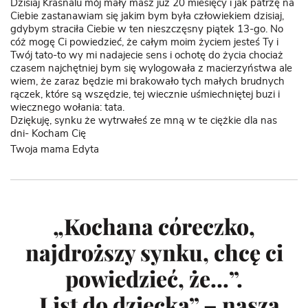
Dzisiaj Krasnalu mój mały masz już 20 miesięcy i jak patrzę na
Ciebie zastanawiam się jakim bym była człowiekiem dzisiaj,
gdybym straciła Ciebie w ten nieszczęsny piątek 13-go. No
cóż mogę Ci powiedzieć, że całym moim życiem jesteś Ty i
Twój tato-to wy mi nadajecie sens i ochotę do życia chociaż
czasem najchętniej bym się wylogowała z macierzyństwa ale
wiem, że zaraz będzie mi brakowało tych małych brudnych
rączek, które są wszędzie, tej wiecznie uśmiechniętej buzi i
wiecznego wołania: tata.
Dziękuję, synku że wytrwałeś ze mną w te ciężkie dla nas
dni- Kocham Cię
Twoja mama Edyta
„Kochana córeczko,
najdroższy synku, chcę ci
powiedzieć, że…”.
„List do dziecka” – nasza