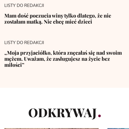
LISTY DO REDAKCJI
Mam dość poczucia winy tylko dlatego, że nie
zostałam matką. Nie chcę mieć dzieci
LISTY DO REDAKCJI
„Moja przyjaciółko, która znęcałaś się nad swoim
mężem. Uważam, że zasługujesz na życie bez
miłości”
ODKRYWAJ