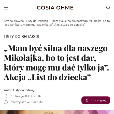
Go
to
Show menu
content
Strona główna
|
Listy do redakcji
|
„Mam być silna dla naszego Mikołajka, bo to
jest dar, który mogę mu dać tylko ja”. Akcja „List do dziecka”
LISTY DO REDAKCJI
„Mam być silna dla naszego
Mikołajka, bo to jest dar,
który mogę mu dać tylko ja”.
Akcja „List do dziecka”
Autor:
Listy do redakcji
Publikacja: 03.06.2016
Udostępnij
Przeczytasz w: 3 minuty