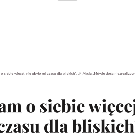
o siebie więcej, nie ubyło mi czasu dla bliskich”. 🎉 Akcja „Mówię dość niezrea
m o siebie więcej
czasu dla bliskich”