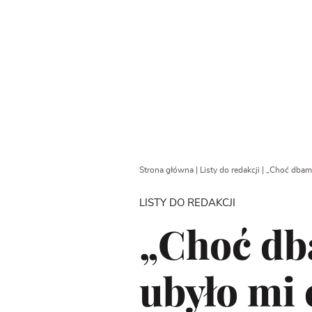
Strona główna
|
Listy do redakcji
|
„Choć dbam 
LISTY DO REDAKCJI
„Choć dba
ubyło mi 