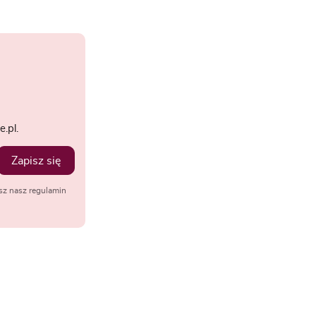
.pl.
Zapisz się
sz nasz regulamin