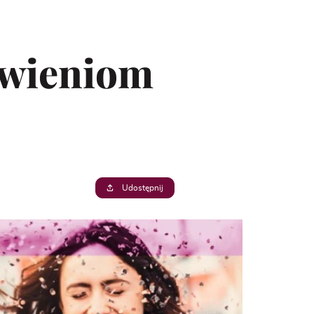
owieniom
Udostępnij