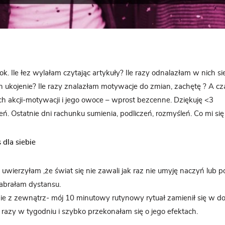
ok. Ile łez wylałam czytając artykuły? Ile razy odnalazłam w nich sie
 ukojenie? Ile razy znalazłam motywacje do zmian, zachętę ? A c
h akcji-motywacji i jego owoce – wprost bezcenne. Dziękuję <3
eń. Ostatnie dni rachunku sumienia, podliczeń, rozmyśleń. Co mi się
 dla siebie
 uwierzyłam ,że świat się nie zawali jak raz nie umyję naczyń lub p
Nabrałam dystansu.
bie z zewnątrz- mój 10 minutowy rutynowy rytuał zamienił się w
razy w tygodniu i szybko przekonałam się o jego efektach.