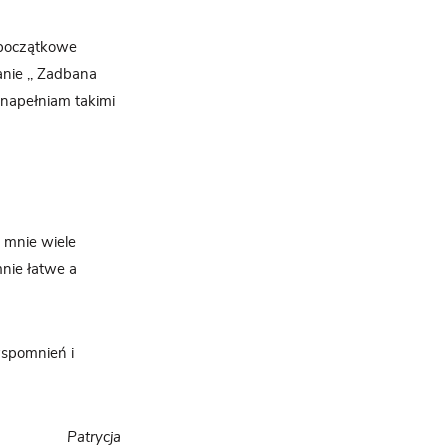
– początkowe
nie ,, Zadbana
 napełniam takimi
 mnie wiele
mnie łatwe a
wspomnień i
Patrycja