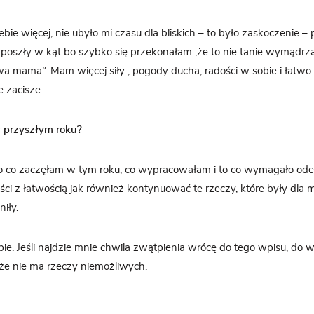
ebie więcej, nie ubyło mi czasu dla bliskich – to było zaskoczenie 
poszły w kąt bo szybko się przekonałam ,że to nie tanie wymądrza
a mama”. Mam więcej siły , pogody ducha, radości w sobie i łatwo
 zacisze.
 przyszłym roku?
o co zaczęłam w tym roku, co wypracowałam i to co wymagało ode
ości z łatwością jak również kontynuować te rzeczy, które były dla 
iły.
bie. Jeśli najdzie mnie chwila zwątpienia wrócę do tego wpisu, do 
że nie ma rzeczy niemożliwych.