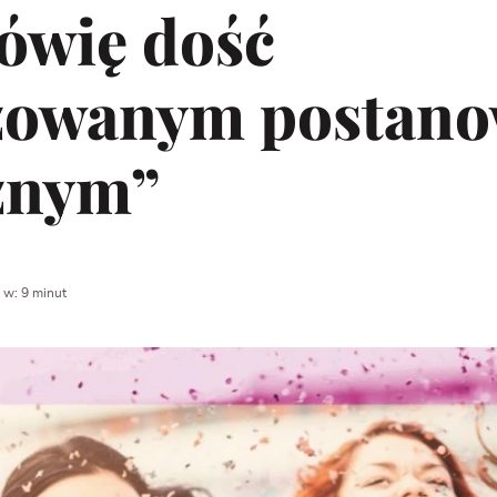
ówię dość
izowanym postan
znym”
 w: 9 minut