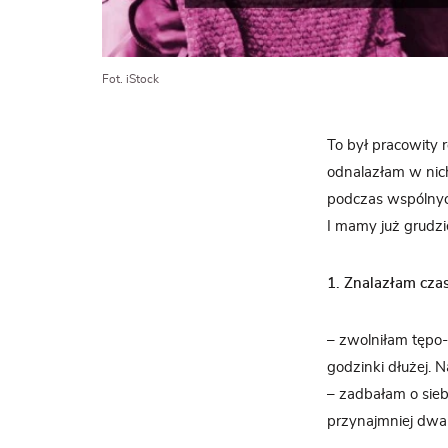
Fot. iStock
To był pracowity r
odnalazłam w nich
podczas wspólnyc
I mamy już grudzi
1. Znalazłam czas
– zwolniłam tępo-
godzinki dłużej. 
– zadbałam o sie
przynajmniej dwa 