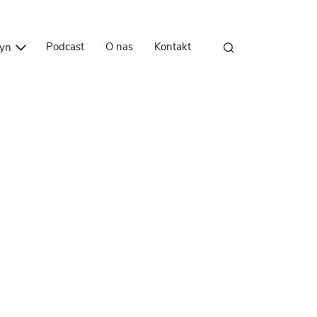
Przejdź do treści
Podcast
O nas
Kontakt
zyn