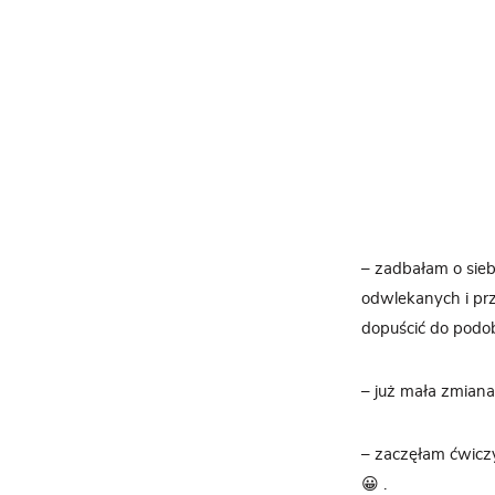
– zadbałam o sie
odwlekanych i prz
dopuścić do podob
– już mała zmiana
– zaczęłam ćwiczyć
😀 .