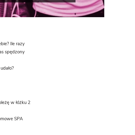
bie? Ile razy
zas spędzony
 udało?
oleżę w łóżku 2
 domowe SPA