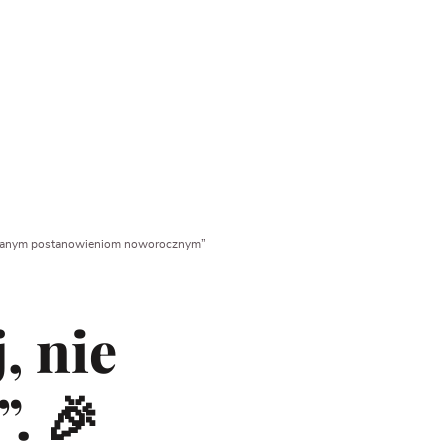
lizowanym postanowieniom noworocznym”
, nie
. 🎉