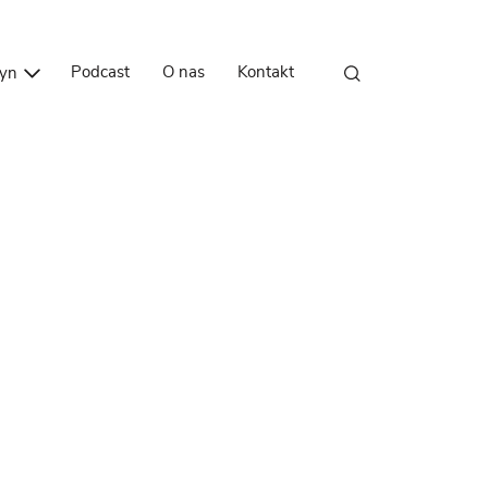
Przejdź do treści
Podcast
O nas
Kontakt
zyn