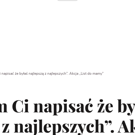
 napisać że byłaś najlepszą z najlepszych”. Akcja „List do mamy”
 Ci napisać że by
 z najlepszych”. A