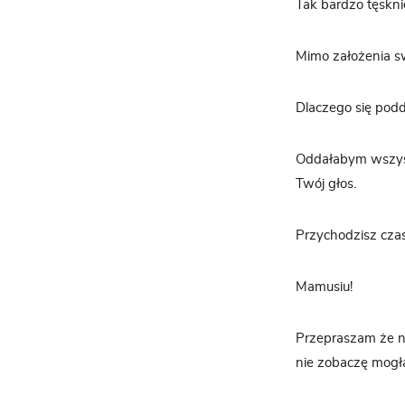
Tak bardzo tęskni
Mimo założenia sw
Dlaczego się pod
Oddałabym wszystk
Twój głos.
Przychodzisz cza
Mamusiu!
Przepraszam że n
nie zobaczę mogł