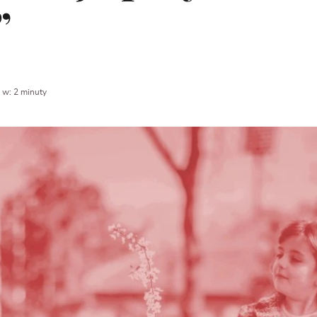
”
 w: 2 minuty