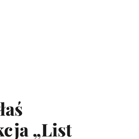
łaś
kcja „List