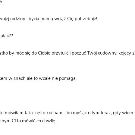
e….
ojej rodziny , bycia mamą wciąż Cię potrzebuje!
dałaś??
o by móc się do Ciebie przytulić i poczuć Twój cudowny, kojący z
sem w snach ale to wcale nie pomaga.
ie mówiłam tak często kocham… bo myśląc o tym teraz, gdy wiem ż
abym Ci to mówić co chwilę.