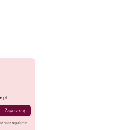
.pl.
Zapisz się
sz nasz regulamin