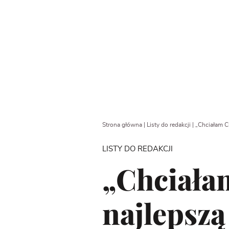
Strona główna
|
Listy do redakcji
|
„Chciałam Ci
LISTY DO REDAKCJI
„Chciałam
najlepszą