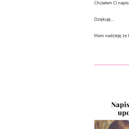
Chciałam Ci napis
Dziękuję….
Mam nadzieję że k
Napis
upo