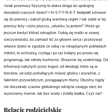
i brak przemocy fizycznej to dobra droga do spokojnej
dorosłości naszych dzieci? I-N-S-T-Y-N-K-T.
Instynkt
schował
się do piwnicy i zakrył grubą warstwą cegieł. I tak sobie w tej
piwnicy leży i cicho piszczy „ratunku, tu jestem!”. Może go
jeszcze kiedyś któraś odnajdzie. Gubią się matki w nowej
rzeczywistości, bo zamiast iść za głosem serca i przeżywać
własne dzieci w zgodzie ze sobą i w nieopisanych pokładach
miłości, to wchodzą, czytają i po raz kolejny po prostu się
programują. Jak roboty kuchenne. Strasznie się uzależniają. Od
informacji nabytych przez kogoś, od ideologii, które są w
trendzie, od ludzi potrafiących mówić głośno i wyraźnie, z
talentem przywódczym, pociągającym tłumy. Obyśmy nigdy
nie doczekały czasów globalnego odcięcia zasięgu sieci, bo
wymrzemy marnie. Jak bez wody i źródła białka. Czyż nie?
Relacje rodzicielskie