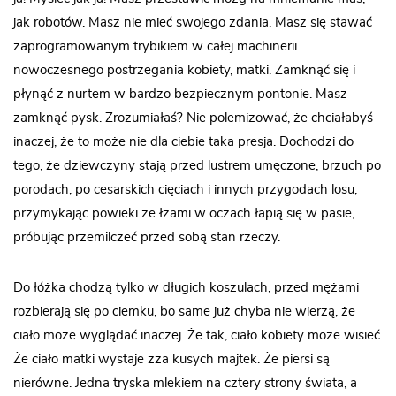
jak robotów. Masz nie mieć swojego zdania. Masz się stawać
zaprogramowanym trybikiem w całej machinerii
nowoczesnego postrzegania kobiety, matki. Zamknąć się i
płynąć z nurtem w bardzo bezpiecznym pontonie. Masz
zamknąć pysk. Zrozumiałaś? Nie polemizować, że chciałabyś
inaczej, że to może nie dla ciebie taka presja. Dochodzi do
tego, że dziewczyny stają przed lustrem umęczone, brzuch po
porodach, po cesarskich cięciach i innych przygodach losu,
przymykając powieki ze łzami w oczach łapią się w pasie,
próbując przemilczeć przed sobą stan rzeczy.
Do łóżka chodzą tylko w długich koszulach, przed mężami
rozbierają się po ciemku, bo same już chyba nie wierzą, że
ciało może wyglądać inaczej. Że tak, ciało kobiety może wisieć.
Że ciało matki wystaje zza kusych majtek. Że piersi są
nierówne. Jedna tryska mlekiem na cztery strony świata, a