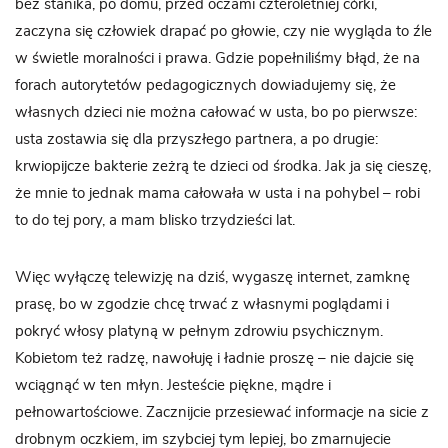
bez stanika, po domu, przed oczami czteroletniej córki,
zaczyna się człowiek drapać po głowie, czy nie wygląda to źle
w świetle moralności i prawa. Gdzie popełniliśmy błąd, że na
forach autorytetów pedagogicznych dowiadujemy się, że
własnych dzieci nie można całować w usta, bo po pierwsze:
usta zostawia się dla przyszłego partnera, a po drugie:
krwiopijcze bakterie zeżrą te dzieci od środka. Jak ja się cieszę,
że mnie to jednak mama całowała w usta i na pohybel – robi
to do tej pory, a mam blisko trzydzieści lat.
Więc wyłączę telewizję na dziś, wygaszę internet, zamknę
prasę, bo w zgodzie chcę trwać z własnymi poglądami i
pokryć włosy platyną w pełnym zdrowiu psychicznym.
Kobietom też radzę, nawołuję i ładnie proszę – nie dajcie się
wciągnąć w ten młyn. Jesteście piękne, mądre i
pełnowartościowe. Zacznijcie przesiewać informacje na sicie z
drobnym oczkiem, im szybciej tym lepiej, bo zmarnujecie