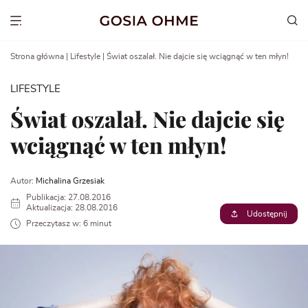
Go
to
Show menu
content
Strona główna
|
Lifestyle
|
Świat oszalał. Nie dajcie się wciągnąć w ten młyn!
LIFESTYLE
Świat oszalał. Nie dajcie się
wciągnąć w ten młyn!
Autor:
Michalina Grzesiak
Publikacja: 27.08.2016
Aktualizacja: 28.08.2016
Udostępnij
Przeczytasz w: 6 minut