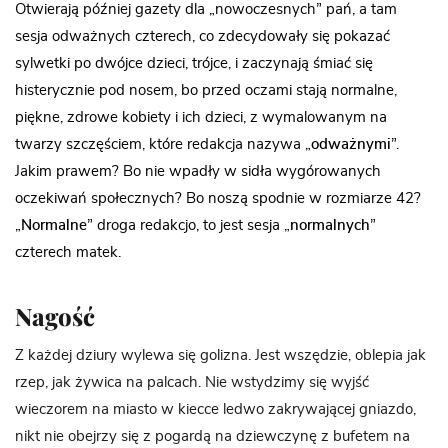
Otwierają później gazety dla „nowoczesnych” pań, a tam
sesja odważnych czterech, co zdecydowały się pokazać
sylwetki po dwójce dzieci, trójce, i zaczynają śmiać się
histerycznie pod nosem, bo przed oczami stają normalne,
piękne, zdrowe kobiety i ich dzieci, z wymalowanym na
twarzy szczęściem, które redakcja nazywa „
odważnymi
”.
Jakim prawem? Bo nie wpadły w sidła wygórowanych
oczekiwań społecznych? Bo noszą spodnie w rozmiarze 42?
„
Normalne
” droga redakcjo, to jest sesja „
normalnych
”
czterech matek.
Nagość
Z każdej dziury wylewa się golizna. Jest wszędzie, oblepia jak
rzep, jak żywica na palcach. Nie wstydzimy się wyjść
wieczorem na miasto w kiecce ledwo zakrywającej gniazdo,
nikt nie obejrzy się z pogardą na dziewczynę z bufetem na