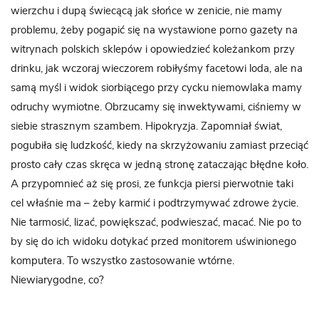
wierzchu i dupą świecącą jak słońce w zenicie, nie mamy
problemu, żeby pogapić się na wystawione porno gazety na
witrynach polskich sklepów i opowiedzieć koleżankom przy
drinku, jak wczoraj wieczorem robiłyśmy facetowi loda, ale na
samą myśl i widok siorbiącego przy cycku niemowlaka mamy
odruchy wymiotne. Obrzucamy się inwektywami, ciśniemy w
siebie strasznym szambem. Hipokryzja. Zapomniał świat,
pogubiła się ludzkość, kiedy na skrzyżowaniu zamiast przeciąć
prosto cały czas skręca w jedną stronę zataczając błędne koło.
A przypomnieć aż się prosi, ze funkcja piersi pierwotnie taki
cel właśnie ma – żeby karmić i podtrzymywać zdrowe życie.
Nie tarmosić, lizać, powiększać, podwieszać, macać. Nie po to
by się do ich widoku dotykać przed monitorem uświnionego
komputera. To wszystko zastosowanie wtórne.
Niewiarygodne, co?