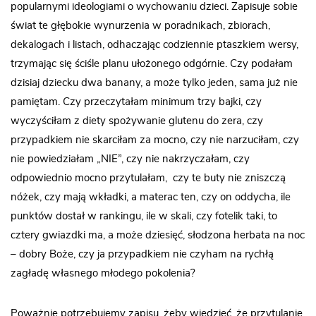
popularnymi ideologiami o wychowaniu dzieci. Zapisuje sobie
świat te głębokie wynurzenia w poradnikach, zbiorach,
dekalogach i listach, odhaczając codziennie ptaszkiem wersy,
trzymając się ściśle planu ułożonego odgórnie. Czy podałam
dzisiaj dziecku dwa banany, a może tylko jeden, sama już nie
pamiętam. Czy przeczytałam minimum trzy bajki, czy
wyczyściłam z diety spożywanie glutenu do zera, czy
przypadkiem nie skarciłam za mocno, czy nie narzuciłam, czy
nie powiedziałam „NIE”, czy nie nakrzyczałam, czy
odpowiednio mocno przytulałam, czy te buty nie zniszczą
nóżek, czy mają wkładki, a materac ten, czy on oddycha, ile
punktów dostał w rankingu, ile w skali, czy fotelik taki, to
cztery gwiazdki ma, a może dziesięć, słodzona herbata na noc
– dobry Boże, czy ja przypadkiem nie czyham na rychłą
zagładę własnego młodego pokolenia?
Poważnie potrzebujemy zapisu, żeby wiedzieć, że przytulanie