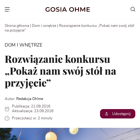
Go
to
Show menu
content
Strona główna
|
Dom i wnętrze
|
Rozwiązanie konkursu „Pokaż nam swój stół
na przyjęcie”
DOM I WNĘTRZE
Rozwiązanie konkursu
„Pokaż nam swój stół na
przyjęcie”
Autor:
Redakcja Oh!me
Publikacja: 21.09.2016
Aktualizacja: 23.09.2016
Udostępnij
Przeczytasz w: 2 minuty