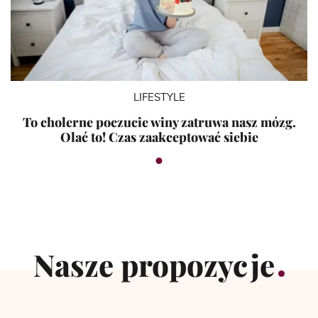
LIFESTYLE
To cholerne poczucie winy zatruwa nasz mózg.
Olać to! Czas zaakceptować siebie
Nasze propozycje