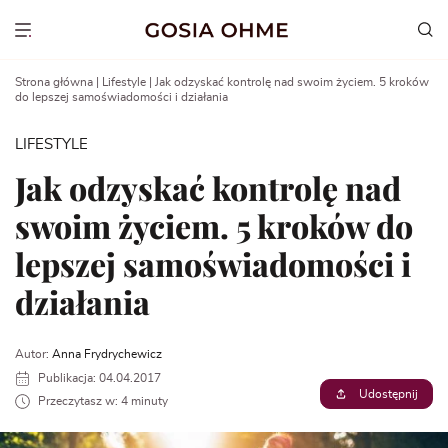
Go
to
Show menu
content
Strona główna
|
Lifestyle
|
Jak odzyskać kontrolę nad swoim życiem. 5 kroków
do lepszej samoświadomości i działania
LIFESTYLE
Jak odzyskać kontrolę nad
swoim życiem. 5 kroków do
lepszej samoświadomości i
działania
Autor:
Anna Frydrychewicz
Publikacja: 04.04.2017
Udostępnij
Przeczytasz w: 4 minuty