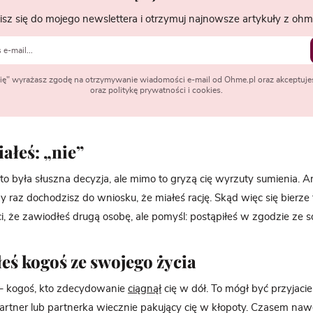
isz się do mojego newslettera i otrzymuj najnowsze artykuły z ohme
 się" wyrażasz zgodę na otrzymywanie wiadomości e-mail od Ohme.pl oraz akceptuje
oraz politykę prywatności i cookies.
ałeś: „nie”
to była słuszna decyzja, ale mimo to gryzą cię wyrzuty sumienia. An
jny raz dochodzisz do wniosku, że miałeś rację. Skąd więc się bierz
ci, że zawiodłeś drugą osobę, ale pomyśl: postąpiłeś w zgodzie ze s
łeś kogoś ze swojego życia
– kogoś, kto zdecydowanie
ciągnął
cię w dół. To mógł być przyjaciel
partner lub partnerka wiecznie pakujący cię w kłopoty. Czasem naw