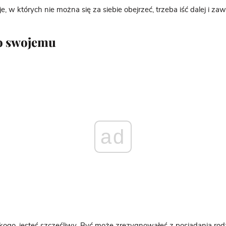
je, w których nie można się za siebie obejrzeć, trzeba iść dalej i zaw
po swojemu
ad
kogo, jesteś
szczęśliwy
. Być może zrezygnowałeś z posiadania rod