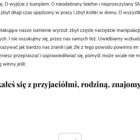
. O wyjście z kumplem. O nieodebrany telefon i nieprzeczytany SMS
zbyt długi czas spędzony w pracy i zbyt krótki w domu. O wszystk
 atakujące nasze sumienie wyrzut: zbyt częste narzędzie manipulac
ych. I nie oszukujmy się, przez nas samych też. Uwielbiamy wzbud
kazywać jak bardzo nas zranili i jak źle z tego powodu powinno i
niesz przepraszać i usprawiedliwiać się, pomyśl: może wcale nie
 winny jeśli:
kałeś się z przyjaciółmi, rodziną, znajo