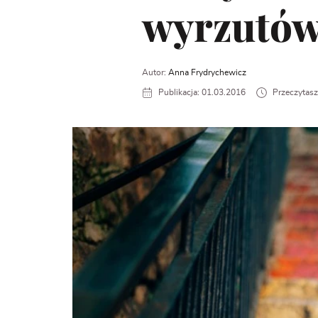
wyrzutów
Autor:
Anna Frydrychewicz
Publikacja: 01.03.2016
Przeczytasz