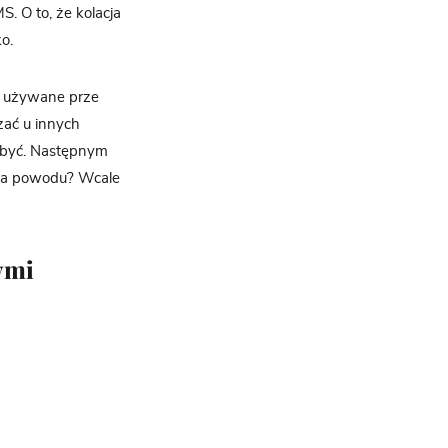
. O to, że kolacja
o.
ji używane prze
zać u innych
m być. Następnym
 ma powodu? Wcale
mymi