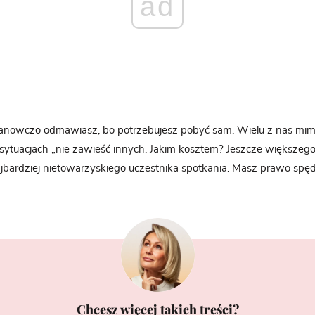
ad
tanowczo odmawiasz, bo potrzebujesz pobyć sam. Wielu z nas mi
h sytuacjach „nie zawieść innych. Jakim kosztem? Jeszcze większeg
ajbardziej nietowarzyskiego uczestnika spotkania. Masz prawo spęd
Chcesz więcej takich treści?