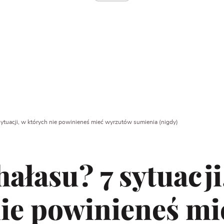
 sytuacji, w których nie powinieneś mieć wyrzutów sumienia (nigdy)
hałasu? 7 sytuacji
ie powinieneś mi