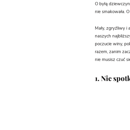
O byłą dziewczynę
nie smakowała. O 
Mały, zgryźliwy i
naszych najbliższ
poczucie winy, po
razem, zanim zacz
nie musisz czuć się
1. Nie spot