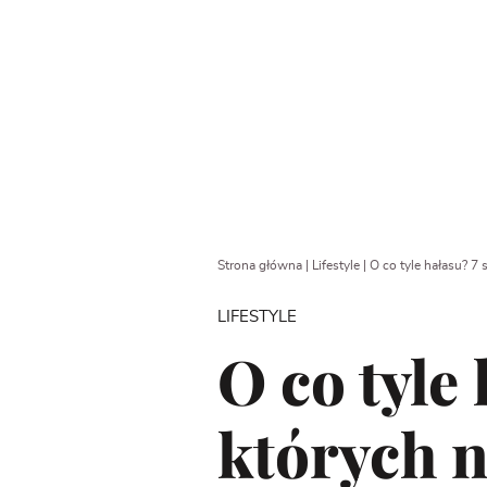
Strona główna
|
Lifestyle
|
O co tyle hałasu? 7
LIFESTYLE
O co tyle 
których n