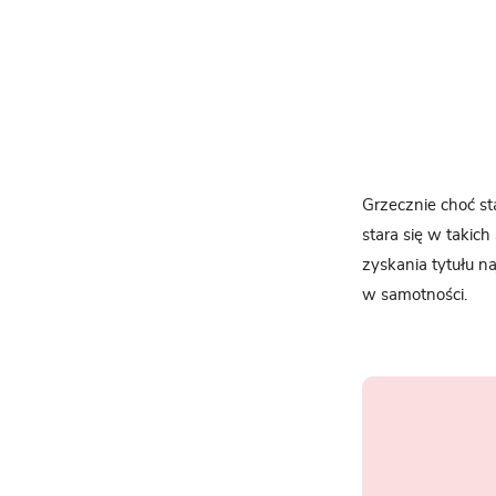
Grzecznie choć s
stara się w takic
zyskania tytułu n
w samotności.