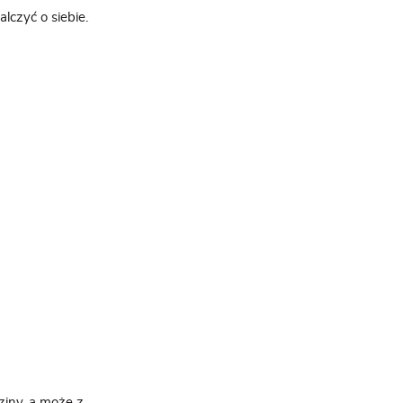
alczyć o siebie.
ziny, a może z