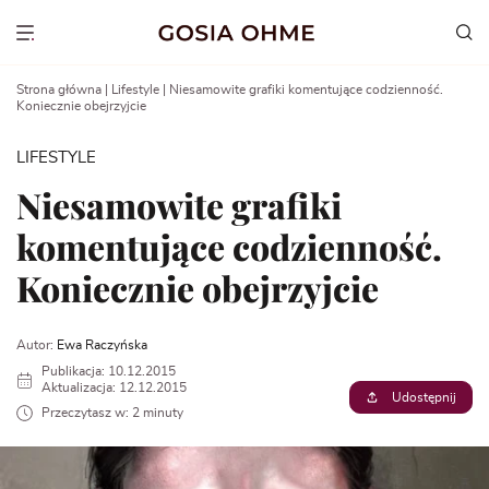
Go
to
Show menu
content
Strona główna
|
Lifestyle
|
Niesamowite grafiki komentujące codzienność.
Koniecznie obejrzyjcie
LIFESTYLE
Niesamowite grafiki
komentujące codzienność.
Koniecznie obejrzyjcie
Autor:
Ewa Raczyńska
Publikacja: 10.12.2015
Aktualizacja: 12.12.2015
Udostępnij
Przeczytasz w: 2 minuty