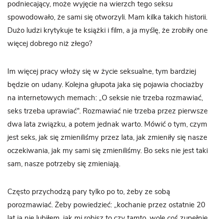
podniecający, może wyjęcie na wierzch tego seksu
spowodowało, że sami się otworzyli. Mam kilka takich historii.
Dużo ludzi krytykuje te książki i film, a ja myślę, że zrobiły one
więcej dobrego niż złego?
Im więcej pracy włoży się w życie seksualne, tym bardziej
będzie on udany. Kolejna głupota jaka się pojawia chociażby
na internetowych memach: „O seksie nie trzeba rozmawiać,
seks trzeba uprawiać”. Rozmawiać nie trzeba przez pierwsze
dwa lata związku, a potem jednak warto. Mówić o tym, czym
jest seks, jak się zmieniliśmy przez lata, jak zmieniły się nasze
oczekiwania, jak my sami się zmieniliśmy. Bo seks nie jest taki
sam, nasze potrzeby się zmieniają.
Często przychodzą pary tylko po to, żeby ze sobą
porozmawiać. Żeby powiedzieć: „kochanie przez ostatnie 20
lat ja nie lubiłem, jak mi robisz to czy tamto, wolę coś zupełnie