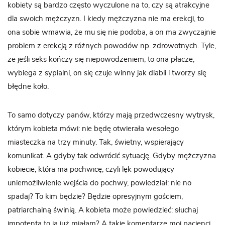
kobiety są bardzo często wyczulone na to, czy są atrakcyjne
dla swoich mężczyzn. I kiedy mężczyzna nie ma erekcji, to
ona sobie wmawia, że mu się nie podoba, a on ma zwyczajnie
problem z erekcją z różnych powodów np. zdrowotnych. Tyle,
że jeśli seks kończy się niepowodzeniem, to ona płacze,
wybiega z sypialni, on się czuje winny jak diabli i tworzy się
błędne koło.
To samo dotyczy panów, którzy mają przedwczesny wytrysk,
którym kobieta mówi: nie będę otwierała wesołego
miasteczka na trzy minuty. Tak, świetny, wspierający
komunikat. A gdyby tak odwrócić sytuację. Gdyby mężczyzna
kobiecie, która ma pochwicę, czyli lęk powodujący
uniemożliwienie wejścia do pochwy, powiedział: nie no
spadaj? To kim będzie? Będzie opresyjnym gościem,
patriarchalną świnią. A kobieta może powiedzieć: słuchaj
impotenta to ja już miałam? A takie komentarze moi pacjenci