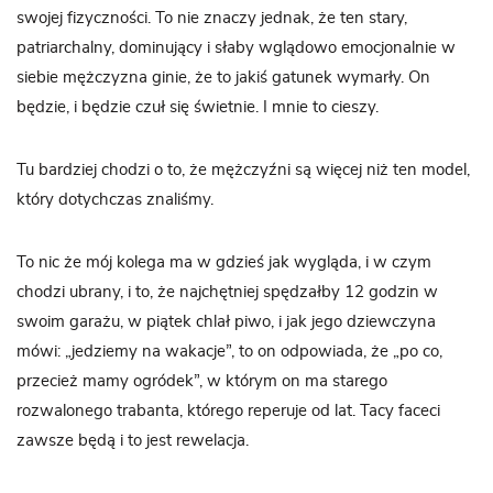
swojej fizyczności. To nie znaczy jednak, że ten stary,
patriarchalny, dominujący i słaby wglądowo emocjonalnie w
siebie mężczyzna ginie, że to jakiś gatunek wymarły. On
będzie, i będzie czuł się świetnie. I mnie to cieszy.
Tu bardziej chodzi o to, że mężczyźni są więcej niż ten model,
który dotychczas znaliśmy.
To nic że mój kolega ma w gdzieś jak wygląda, i w czym
chodzi ubrany, i to, że najchętniej spędzałby 12 godzin w
swoim garażu, w piątek chlał piwo, i jak jego dziewczyna
mówi: „jedziemy na wakacje”, to on odpowiada, że „po co,
przecież mamy ogródek”, w którym on ma starego
rozwalonego trabanta, którego reperuje od lat. Tacy faceci
zawsze będą i to jest rewelacja.