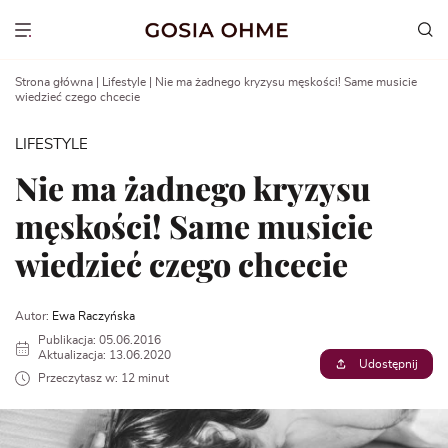
Go
to
Show menu
content
Strona główna
|
Lifestyle
|
Nie ma żadnego kryzysu męskości! Same musicie
wiedzieć czego chcecie
LIFESTYLE
Nie ma żadnego kryzysu
męskości! Same musicie
wiedzieć czego chcecie
Autor:
Ewa Raczyńska
Publikacja: 05.06.2016
Aktualizacja: 13.06.2020
Udostępnij
Przeczytasz w: 12 minut