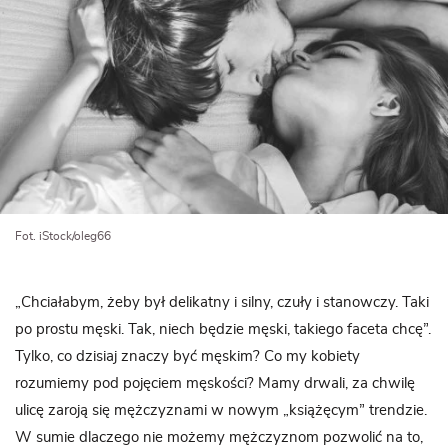
Fot. iStock/oleg66
„Chciałabym, żeby był delikatny i silny, czuły i stanowczy. Taki
po prostu męski. Tak, niech będzie męski, takiego faceta chcę”.
Tylko, co dzisiaj znaczy być męskim? Co my kobiety
rozumiemy pod pojęciem męskości? Mamy drwali, za chwilę
ulicę zaroją się mężczyznami w nowym „książęcym” trendzie.
W sumie dlaczego nie możemy mężczyznom pozwolić na to,