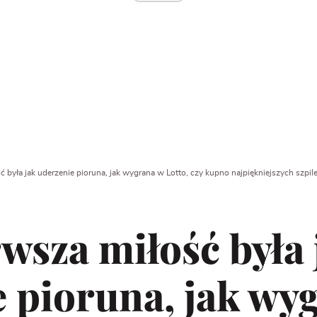
 była jak uderzenie pioruna, jak wygrana w Lotto, czy kupno najpiękniejszych szpile
wsza miłość była 
 pioruna, jak wy