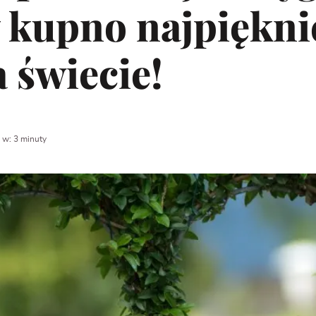
y kupno najpiękni
a świecie!
 w: 3 minuty