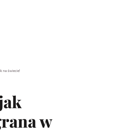
k na świecie!
jak
grana w