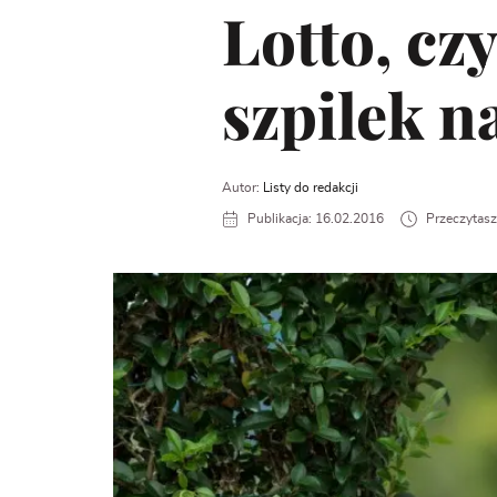
Lotto, cz
szpilek n
Autor:
Listy do redakcji
Publikacja: 16.02.2016
Przeczytasz