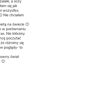
alałe, a oczy
łam się jak
mi wszystko,
 Nie chciałam
ietą na świecie 🙂
ło w porównaniu
as. Nie kłócimy
chcę poczytać
że różnimy się
ne poglądy- to
downy świat
 🙂