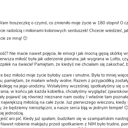
am troszeczkę o czymś, co zmieniło moje życie w 180 stopni! O c
cie radością i milionami kolorowych serduszek! Chcecie wiedzieć, j
ńcie ze mną! 🙂
ość? Nie macie nawet pojęcia, ile emocji i jak mocną gęsią skórkę 
ierwsza miłość była jak uderzenie pioruna, jak wygrana w Lotto, c
szpilek na świecie! Pamiętam, że kiedyś nie chciałam się zakochać, 
 że bez miłości moje życie byłoby szare i smutne. Była to mniej wię
u, pamiętam, że miałam wtedy wolne. Razem z przyjaciółką zosta
olegę na jego urodziny. Wstałyśmy wcześniej, spotkałyśmy się u 
ania, w końcu jak każda kobietka, chciałyśmy wyglądać zjawiskowo
ały pojawić się również nieznane nam osoby. I właśnie tam poznał
ą największą miłością na całe życie. Już pierwszego wieczoru, kiedy 
y, że będziemy nierozłączni, a nasze serca biją w jednym tempie! 
się jednością.
jeść ani pić. Kiedy już spałam, budziłam się w szampańskim nastroju
. Nawet robienie makijażu przed spotkaniem z NIM było trudne, pon