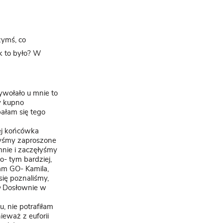
zymś, co
ak to było? W
wywołało u mnie to
zy kupno
bałam się tego
cej końcówka
łyśmy zaproszone
mnie i zaczęłyśmy
- tym bardziej,
am GO- Kamila,
się poznaliśmy,
🙂 Dosłownie w
, nie potrafiłam
ieważ z euforii