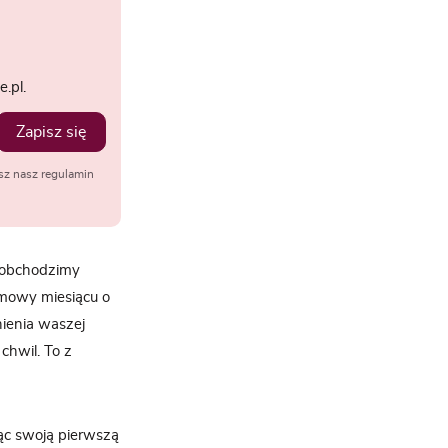
.pl.
Zapisz się
sz nasz regulamin
e obchodzimy
imowy miesiącu o
ienia waszej
chwil. To z
jąc swoją pierwszą