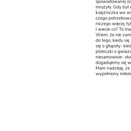
spowodowanej odli
mrużyły. Gdy był 
księżniczka we wł
czego potrzebował
niczego więcej, ty
I wiecie co? To tr
Wiem, że nie zam
do tego, kiedy si
się o głupoty- ki
ploteczki o gwiaz
niesamowicie- słu
dogadujemy się w
Mam nadzieję, że
wypełniony miłości