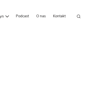
Przejdź do treści
Podcast
O nas
Kontakt
zyn