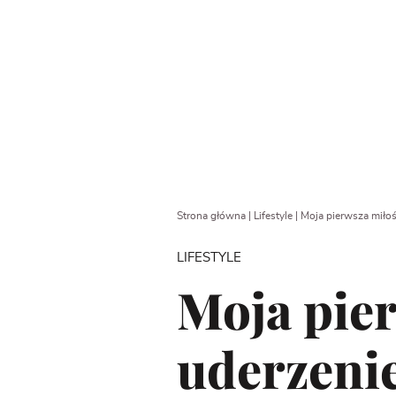
Strona główna
|
Lifestyle
|
Moja pierwsza miłość
LIFESTYLE
Moja pier
uderzenie