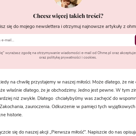
Chcesz więcej takich treści?
isz się do mojego newslettera i otrzymuj najnowsze artykuły z ohme
 się" wyrażasz zgodę na otrzymywanie wiadomości e-mail od Ohme.pl oraz akceptuje
oraz politykę prywatności i cookies.
, kiedy na chwilę przystajemy w naszej miłości. Może dlatego, że ni
że właśnie dlatego, że je obchodzimy. Jedno jest pewne. W tym z
ardziej niż zwykle. Dlatego chciałybyśmy was zachęcić do wspomn
. Zakochania, zauroczenia. Odkurzenie w pamięci tych wyjątkowych 
ne historie.
zcie się do naszej akcji „Pierwsza miłość”. Napiszcie do nas opisu