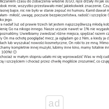
czaniem czasu do zobaczenia właśnie JEGO, ręce drżały mi jak osz
obok mnie, wszystko przestawało mieć jakiekolwiek znaczenie. Czu
asnej bajce, nic nie było w stanie zepsuć mi humoru. Kamil dawał 
am- miłość, uwagę, poczucie bezpieczeństwa, radość i szczęście 
lko jego.
wa nadal! Już od prawie trzech lat jestem najszczęśliwszą młodą kob
ienię Go na nikogo innego. Nasze uczucie nawet w 1% nie wygas
ę poznaliśmy. Uwielbiamy zwiedzać różne miejsca, spędzać razem cz
edy On ma ochotę pooglądać mecz, ja oglądam go z Nim, a kiedy ja 
dach lub wyszukać nowości kosmetyczne, On robi to ze mną. Mimo 
chamy kompletnie innej muzyki, lubimy inne kino, mamy totalnie in
 100%! 🙂
 chociaż w małym stopniu udało mi się wprowadzić Was w mój cu
ą i szczęściem i chociaż przez chwilę mogliście zrozumieć, co czuję
ad