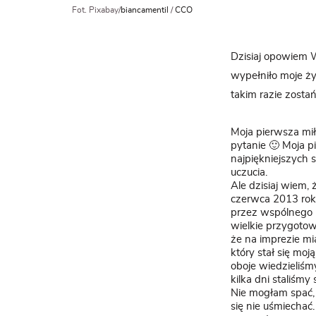
Fot. Pixabay/
biancamentil
/
CCO
Dzisiaj opowiem W
wypełniło moje ży
takim razie zosta
Moja pierwsza mił
pytanie 🙂 Moja p
najpiękniejszych 
uczucia.
Ale dzisiaj wiem,
czerwca 2013 rok
przez wspólnego k
wielkie przygotow
że na imprezie mi
który stał się moj
oboje wiedzieliśm
kilka dni staliśmy 
Nie mogłam spać, 
się nie uśmiechać