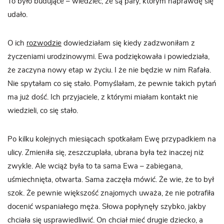
To było budujące – wiedzieć, że są pary, którym naprawdę się
udało.
O ich
rozwodzie
dowiedziałam się kiedy zadzwoniłam z
życzeniami urodzinowymi. Ewa podziękowała i powiedziała,
że zaczyna nowy etap w życiu. I że nie będzie w nim Rafała.
Nie spytałam co się stało. Pomyślałam, że pewnie takich pytań
ma już dość. Ich przyjaciele, z którymi miałam kontakt nie
wiedzieli, co się stało.
Po kilku kolejnych miesiącach spotkałam Ewę przypadkiem na
ulicy. Zmieniła się, zeszczuplała, ubrana była też inaczej niż
zwykle. Ale wciąż była to ta sama Ewa – zabiegana,
uśmiechnięta, otwarta. Sama zaczęła mówić. Że wie, że to był
szok. Że pewnie większość znajomych uważa, że nie potrafiła
docenić wspaniałego męża. Słowa popłynęły szybko, jakby
chciała się usprawiedliwić. On chciał mieć drugie dziecko, a