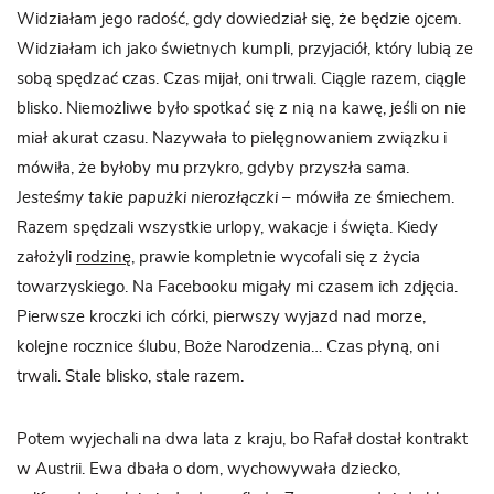
Widziałam jego radość, gdy dowiedział się, że będzie ojcem.
Widziałam ich jako świetnych kumpli, przyjaciół, który lubią ze
sobą spędzać czas. Czas mijał, oni trwali. Ciągle razem, ciągle
blisko. Niemożliwe było spotkać się z nią na kawę, jeśli on nie
miał akurat czasu. Nazywała to pielęgnowaniem związku i
mówiła, że byłoby mu przykro, gdyby przyszła sama.
J
esteśmy takie papużki nierozłączki –
mówiła ze śmiechem.
Razem spędzali wszystkie urlopy, wakacje i święta. Kiedy
założyli
rodzinę
, prawie kompletnie wycofali się z życia
towarzyskiego. Na Facebooku migały mi czasem ich zdjęcia.
Pierwsze kroczki ich córki, pierwszy wyjazd nad morze,
kolejne rocznice ślubu, Boże Narodzenia… Czas płyną, oni
trwali. Stale blisko, stale razem.
Potem wyjechali na dwa lata z kraju, bo Rafał dostał kontrakt
w Austrii. Ewa dbała o dom, wychowywała dziecko,