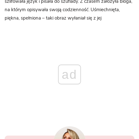
szlifowała język i pisała do szuflady. Z czasem założyła bloga,
na którym opisywała swoją codzienność. Uśmiechnięta,
piękna, spełniona – taki obraz wyłaniał się z jej
ad