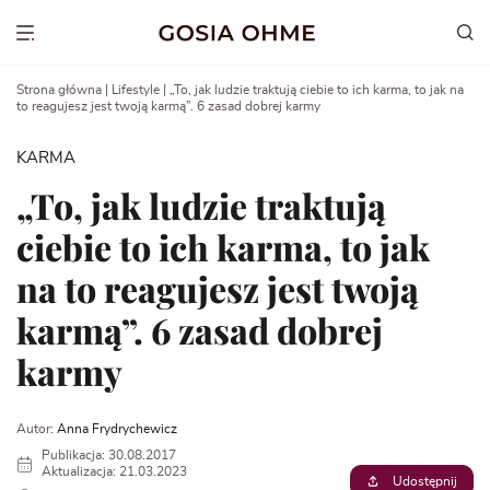
Go
to
Show menu
content
Strona główna
|
Lifestyle
|
„To, jak ludzie traktują ciebie to ich karma, to jak na
to reagujesz jest twoją karmą”. 6 zasad dobrej karmy
KARMA
„To, jak ludzie traktują
ciebie to ich karma, to jak
na to reagujesz jest twoją
karmą”. 6 zasad dobrej
karmy
Autor:
Anna Frydrychewicz
Publikacja: 30.08.2017
Aktualizacja: 21.03.2023
Udostępnij