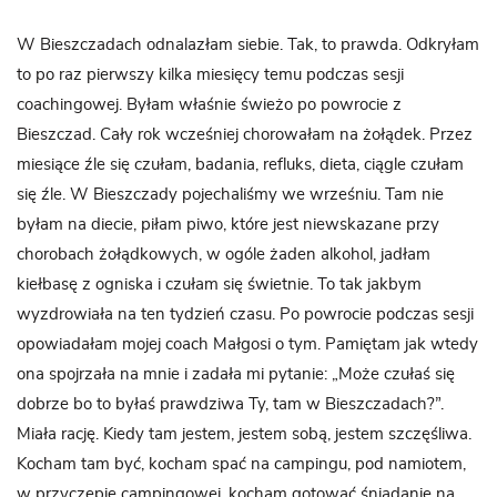
W Bieszczadach odnalazłam siebie. Tak, to prawda. Odkryłam
to po raz pierwszy kilka miesięcy temu podczas sesji
coachingowej. Byłam właśnie świeżo po powrocie z
Bieszczad. Cały rok wcześniej chorowałam na żołądek. Przez
miesiące źle się czułam, badania, refluks, dieta, ciągle czułam
się źle. W Bieszczady pojechaliśmy we wrześniu. Tam nie
byłam na diecie, piłam piwo, które jest niewskazane przy
chorobach żołądkowych, w ogóle żaden alkohol, jadłam
kiełbasę z ogniska i czułam się świetnie. To tak jakbym
wyzdrowiała na ten tydzień czasu. Po powrocie podczas sesji
opowiadałam mojej coach Małgosi o tym. Pamiętam jak wtedy
ona spojrzała na mnie i zadała mi pytanie: „Może czułaś się
dobrze bo to byłaś prawdziwa Ty, tam w Bieszczadach?”.
Miała rację. Kiedy tam jestem, jestem sobą, jestem szczęśliwa.
Kocham tam być, kocham spać na campingu, pod namiotem,
w przyczepie campingowej, kocham gotować śniadanie na