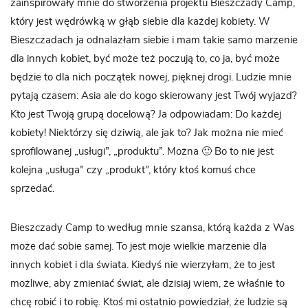
zainspirowały mnie do stworzenia projektu Bieszczady Camp,
który jest wędrówką w głąb siebie dla każdej kobiety. W
Bieszczadach ja odnalazłam siebie i mam takie samo marzenie
dla innych kobiet, być może też poczują to, co ja, być może
będzie to dla nich początek nowej, pięknej drogi. Ludzie mnie
pytają czasem: Asia ale do kogo skierowany jest Twój wyjazd?
Kto jest Twoją grupą docelową? Ja odpowiadam: Do każdej
kobiety! Niektórzy się dziwią, ale jak to? Jak można nie mieć
sprofilowanej „usługi”, „produktu”. Można 🙂 Bo to nie jest
kolejna „usługa” czy „produkt”, który ktoś komuś chce
sprzedać.
Bieszczady Camp to według mnie szansa, którą każda z Was
może dać sobie samej. To jest moje wielkie marzenie dla
innych kobiet i dla świata. Kiedyś nie wierzyłam, że to jest
możliwe, aby zmieniać świat, ale dzisiaj wiem, że właśnie to
chcę robić i to robię. Ktoś mi ostatnio powiedział, że ludzie są