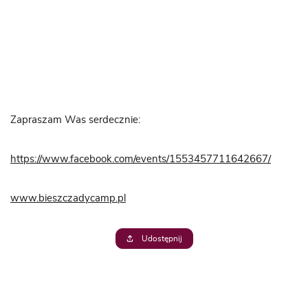
Zapraszam Was serdecznie:
https://www.facebook.com/events/1553457711642667/
www.bieszczadycamp.pl
Udostępnij