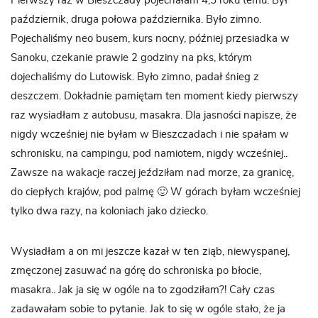
Pierwszy raz w Bieszczady pojechałam 4,5 roku temu. Był
październik, druga połowa października. Było zimno.
Pojechaliśmy neo busem, kurs nocny, później przesiadka w
Sanoku, czekanie prawie 2 godziny na pks, którym
dojechaliśmy do Lutowisk. Było zimno, padał śnieg z
deszczem. Dokładnie pamiętam ten moment kiedy pierwszy
raz wysiadłam z autobusu, masakra. Dla jasności napisze, że
nigdy wcześniej nie byłam w Bieszczadach i nie spałam w
schronisku, na campingu, pod namiotem, nigdy wcześniej..
Zawsze na wakacje raczej jeździłam nad morze, za granicę,
do ciepłych krajów, pod palmę 🙂 W górach byłam wcześniej
tylko dwa razy, na koloniach jako dziecko.
Wysiadłam a on mi jeszcze kazał w ten ziąb, niewyspanej,
zmęczonej zasuwać na górę do schroniska po błocie,
masakra.. Jak ja się w ogóle na to zgodziłam?! Cały czas
zadawałam sobie to pytanie. Jak to się w ogóle stało, że ja