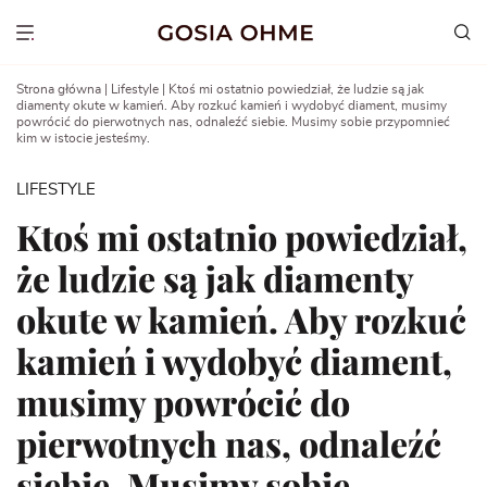
Go
to
Show menu
content
Strona główna
|
Lifestyle
|
Ktoś mi ostatnio powiedział, że ludzie są jak
diamenty okute w kamień. Aby rozkuć kamień i wydobyć diament, musimy
powrócić do pierwotnych nas, odnaleźć siebie. Musimy sobie przypomnieć
kim w istocie jesteśmy.
LIFESTYLE
Ktoś mi ostatnio powiedział,
że ludzie są jak diamenty
okute w kamień. Aby rozkuć
kamień i wydobyć diament,
musimy powrócić do
pierwotnych nas, odnaleźć
siebie. Musimy sobie