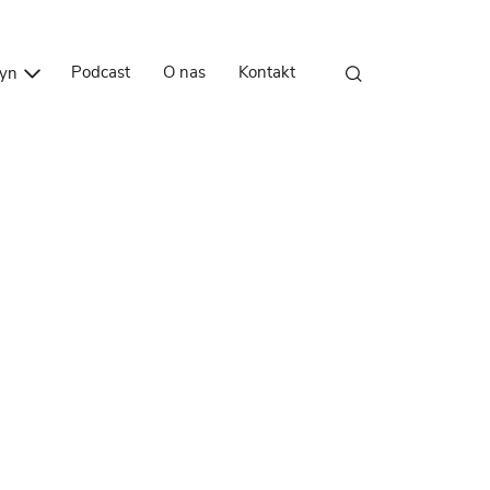
Przejdź do treści
Podcast
O nas
Kontakt
zyn