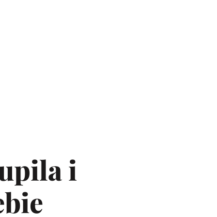
pila i
ebie