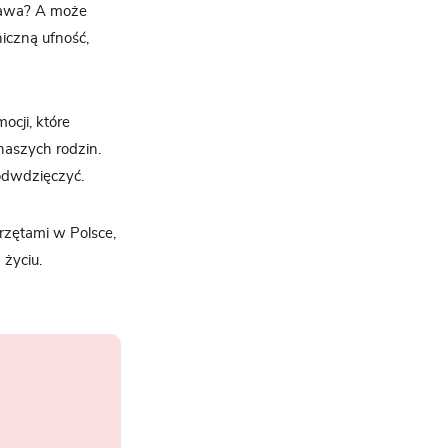
 kawa? A może
iczną ufność,
ocji, które
naszych rodzin.
 odwdzięczyć.
zętami w Polsce,
 życiu.