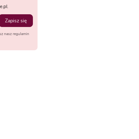
.pl.
Zapisz się
sz nasz regulamin