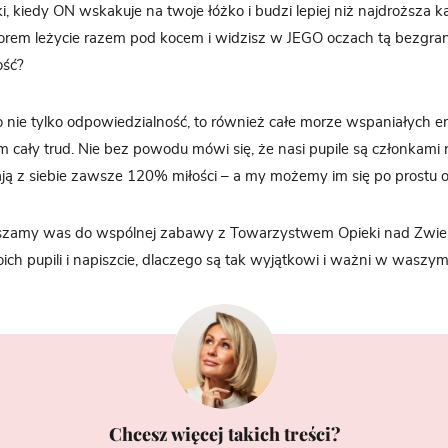
i, kiedy ON wskakuje na twoje łóżko i budzi lepiej niż najdroższa
orem leżycie razem pod kocem i widzisz w JEGO oczach tą bezgran
ość?
o nie tylko odpowiedzialność, to również całe morze wspaniałych em
cały trud. Nie bez powodu mówi się, że nasi pupile są członkami 
dają z siebie zawsze 120% miłości – a my możemy im się po prostu
szamy was do wspólnej zabawy z Towarzystwem Opieki nad Zwier
ch pupili i napiszcie, dlaczego są tak wyjątkowi i ważni w waszym
Chcesz więcej takich treści?