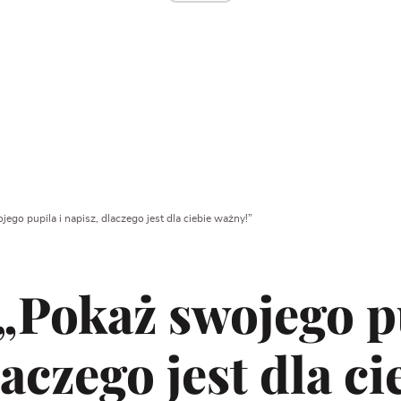
go pupila i napisz, dlaczego jest dla ciebie ważny!”
Pokaż swojego pu
aczego jest dla ci