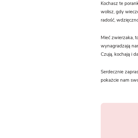
Kochasz te porank
wolisz, gdy wiecz
radość, wdzięczn
Mieć zwierzaka, t
wynagradzają nam 
Czują, kochają i 
Serdecznie zapra
pokażcie nam swoi