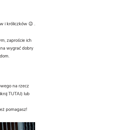
 i króliczków 😉 .
m, zaproście ich
żna wygrać dobry
 dom.
owego na rzecz
knij TUTAJ) lub
 też pomagasz!