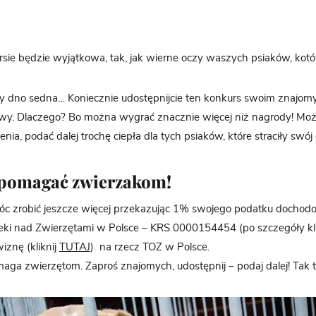
ie będzie wyjątkowa, tak, jak wierne oczy waszych psiaków, kotów
y dno sedna… Koniecznie udostępnijcie ten konkurs swoim znajomy
wy. Dlaczego? Bo można wygrać znacznie więcej niż nagrody! Mo
nia, podać dalej trochę ciepła dla tych psiaków, które straciły swój
pomagać zwierzakom!
 zrobić jeszcze więcej przekazując 1% swojego podatku dochod
ki nad Zwierzętami w Polsce – KRS 0000154454 (po szczegóły kli
iznę (kliknij
TUTAJ
) na rzecz TOZ w Polsce.
aga zwierzętom. Zaproś znajomych, udostępnij – podaj dalej! Tak