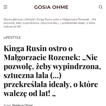
Go
to
Show menu
content
Strona główna
|
Lifestyle
|
Kinga Rusin ostro o Małgorzacie Rozenek: „Nie
pozwolę, żeby wypindrzona, sztuczna lala (…) przekreślała ideały, o które
walczę od lat! „
LIFESTYLE
Kinga Rusin ostro o
Małgorzacie Rozenek: „Nie
pozwolę, żeby wypindrzona,
sztuczna lala (…)
przekreślała ideały, o które
walczę od lat! „
Autor:
Redakcja Oh!me