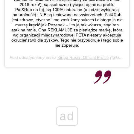
2018 roku!), są skuteczne (tysiące opinii na profilu
Pat&Rub na fb), są 100% naturalne (a ludzie wybierają
naturalność) i NIE są testowane na zwierzętach. Pat&Rub
jest zdrowe, etyczne i ma zasłużony sukces i dlatego ja nie
muszę kręcić jak Rozenek – i to ją tak wkurza, stąd ten
atak na mnie. Ona REKLAMUJE za pieniądze markę, która
wg organizacji międzynarodowej PETA niestety akceptuje
okrucieństwo dla zysków. Tego nie przypudruje i tego sobie
nie zoperuje.
Post udostępniony przez
Kinga Rusin- Official Profile
(@kingarusin)
ad