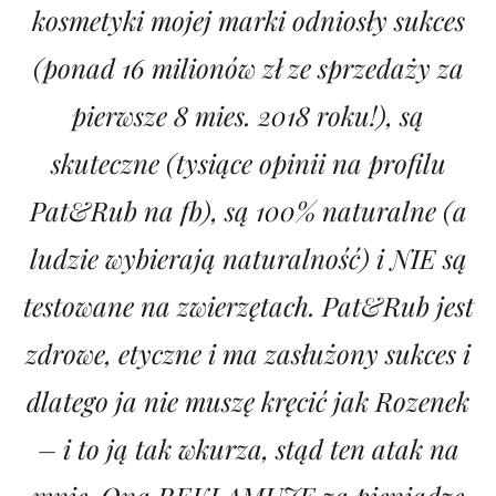
kosmetyki mojej marki odniosły sukces
(ponad 16 milionów zł ze sprzedaży za
pierwsze 8 mies. 2018 roku!), są
skuteczne (tysiące opinii na profilu
Pat&Rub na fb), są 100% naturalne (a
ludzie wybierają naturalność) i NIE są
testowane na zwierzętach. Pat&Rub jest
zdrowe, etyczne i ma zasłużony sukces i
dlatego ja nie muszę kręcić jak Rozenek
– i to ją tak wkurza, stąd ten atak na
mnie. Ona REKLAMUJE za pieniądze