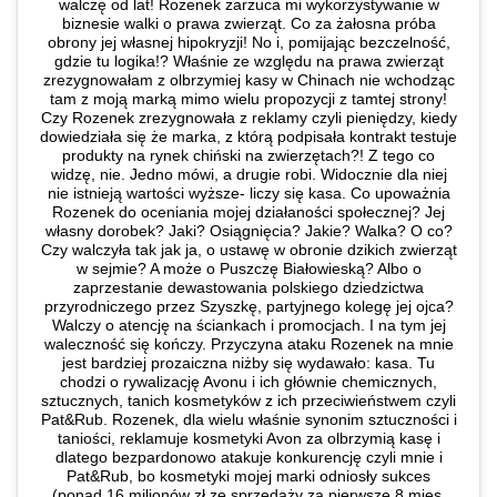
walczę od lat! Rozenek zarzuca mi wykorzystywanie w
biznesie walki o prawa zwierząt. Co za żałosna próba
obrony jej własnej hipokryzji! No i, pomijając bezczelność,
gdzie tu logika!? Właśnie ze względu na prawa zwierząt
zrezygnowałam z olbrzymiej kasy w Chinach nie wchodząc
tam z moją marką mimo wielu propozycji z tamtej strony!
Czy Rozenek zrezygnowała z reklamy czyli pieniędzy, kiedy
dowiedziała się że marka, z którą podpisała kontrakt testuje
produkty na rynek chiński na zwierzętach?! Z tego co
widzę, nie. Jedno mówi, a drugie robi. Widocznie dla niej
nie istnieją wartości wyższe- liczy się kasa. Co upoważnia
Rozenek do oceniania mojej działaności społecznej? Jej
własny dorobek? Jaki? Osiągnięcia? Jakie? Walka? O co?
Czy walczyła tak jak ja, o ustawę w obronie dzikich zwierząt
w sejmie? A może o Puszczę Białowieską? Albo o
zaprzestanie dewastowania polskiego dziedzictwa
przyrodniczego przez Szyszkę, partyjnego kolegę jej ojca?
Walczy o atencję na ściankach i promocjach. I na tym jej
waleczność się kończy. Przyczyna ataku Rozenek na mnie
jest bardziej prozaiczna niżby się wydawało: kasa. Tu
chodzi o rywalizację Avonu i ich głównie chemicznych,
sztucznych, tanich kosmetyków z ich przeciwieństwem czyli
Pat&Rub. Rozenek, dla wielu właśnie synonim sztuczności i
taniości, reklamuje kosmetyki Avon za olbrzymią kasę i
dlatego bezpardonowo atakuje konkurencję czyli mnie i
Pat&Rub, bo kosmetyki mojej marki odniosły sukces
(ponad 16 milionów zł ze sprzedaży za pierwsze 8 mies.