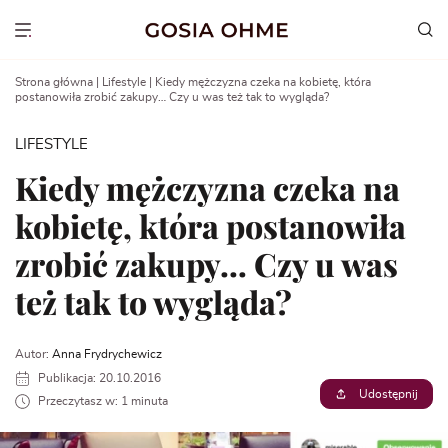
Go
to
Show menu
content
Strona główna
|
Lifestyle
|
Kiedy mężczyzna czeka na kobietę, która
postanowiła zrobić zakupy… Czy u was też tak to wygląda?
LIFESTYLE
Kiedy mężczyzna czeka na
kobietę, która postanowiła
zrobić zakupy… Czy u was
też tak to wygląda?
Autor:
Anna Frydrychewicz
Publikacja: 20.10.2016
Udostępnij
Przeczytasz w: 1 minuta