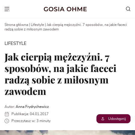
Go
to
Show menu
content
Strona główna
|
Lifestyle
|
Jak cierpią mężczyźni. 7 sposobów, na jakie faceci
radzą sobie z miłosnym zawodem
LIFESTYLE
Jak cierpią mężczyźni. 7
sposobów, na jakie faceci
radzą sobie z miłosnym
zawodem
Autor:
Anna Frydrychewicz
Publikacja: 04.01.2017
Udostępnij
Przeczytasz w: 3 minuty