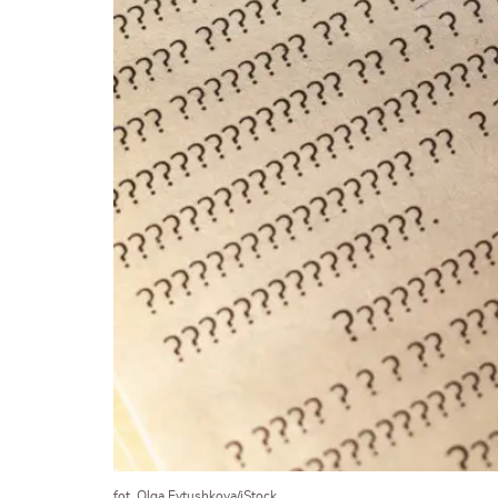
fot. Olga Evtushkova/iStock