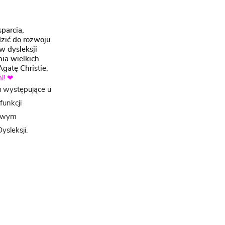
parcia,
zić do rozwoju
w dysleksji
nia wielkich
gatę Christie.
i! ❤
u występujące u
unkcji
łowym
sleksji.