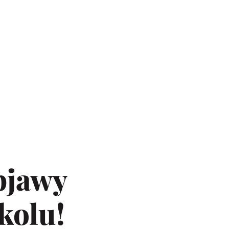
bjawy
kolu!