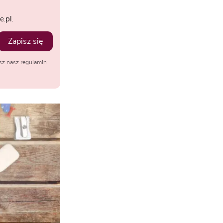
.pl.
Zapisz się
sz nasz regulamin