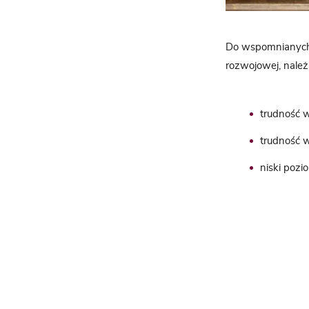
Do wspomnianych w
rozwojowej, należą
trudność w 
trudność w
niski pozi