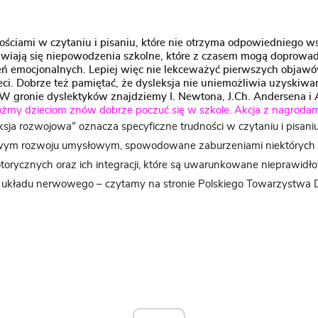
ościami w czytaniu i pisaniu, które nie otrzyma odpowiedniego ws
awiają się niepowodzenia szkolne, które z czasem mogą doprowad
ń emocjonalnych. Lepiej więc nie lekceważyć pierwszych objawó
ci. Dobrze też pamiętać, że dysleksja nie uniemożliwia uzyskiwa
W gronie dyslektyków znajdziemy I. Newtona, J.Ch. Andersena i A
żmy dzieciom znów dobrze poczuć się w szkole. Akcja z nagrodam
eksja rozwojowa” oznacza specyficzne trudności w czytaniu i pisani
owym rozwoju umysłowym, spowodowane zaburzeniami niektórych f
orycznych oraz ich integracji, które są uwarunkowane nieprawid
układu nerwowego – czytamy na stronie Polskiego Towarzystwa Dy