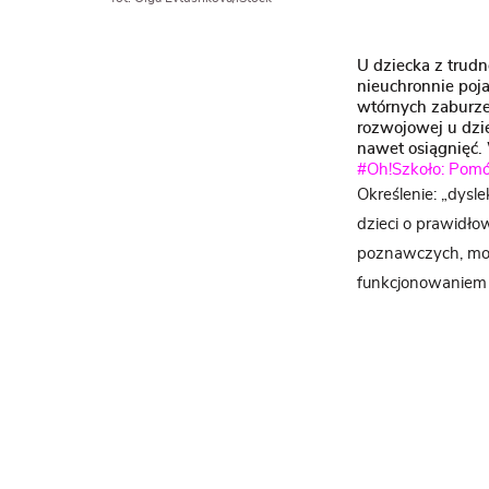
U dziecka z trudn
nieuchronnie poj
wtórnych zaburze
rozwojowej u dzie
nawet osiągnięć. 
#Oh!Szkoło: Pomó
Określenie: „dysl
dzieci o prawidł
poznawczych, mot
funkcjonowaniem 