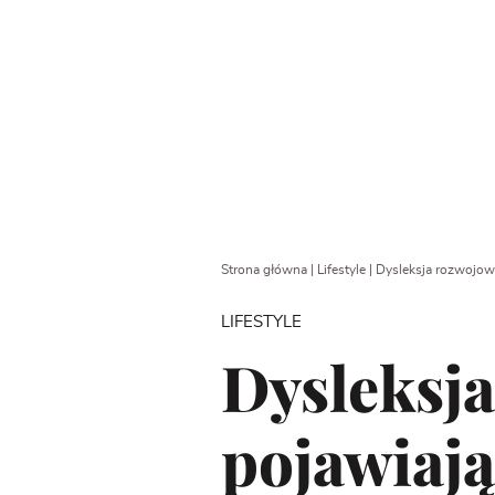
Strona główna
|
Lifestyle
|
Dysleksja rozwojowa
LIFESTYLE
Dysleksja
pojawiają