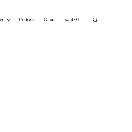
Przejdź do treści
Podcast
O nas
Kontakt
zyn